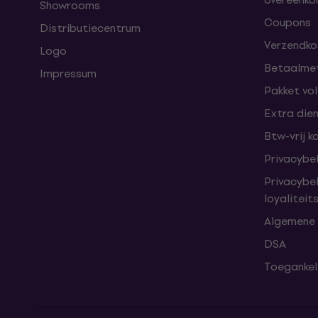
Showrooms
Coupons
Distributiecentrum
Verzendkos
Logo
Betaalme
Impressum
Pakket vo
Extra die
Btw-vrij k
Privacybe
Privacybe
loyalitei
Algemene
DSA
Toegankeli