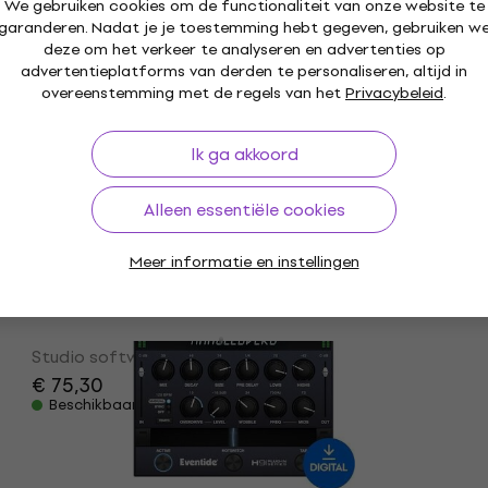
We gebruiken cookies om de functionaliteit van onze website te
€ 41,80
€ 44,20
garanderen. Nadat je je toestemming hebt gegeven, gebruiken w
Beschikbaar voor download
deze om het verkeer te analyseren en advertenties op
advertentieplatforms van derden te personaliseren, altijd in
overeenstemming met de regels van het
Privacybeleid
.
Eventide Instant Flanger Mk II (Digitaal
product)
Ik ga akkoord
Studio software plug-in effect
€ 75,40
Alleen essentiële cookies
Beschikbaar voor download
Meer informatie en instellingen
Eventide Crystals (Digitaal product)
Studio software plug-in effect
€ 75,30
Beschikbaar voor download