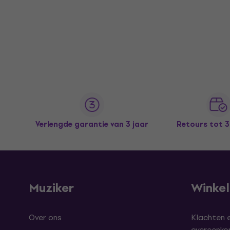
Verlengde garantie van 3 jaar
Retours tot 
Muziker
Winke
Over ons
Klachten 
overeenk