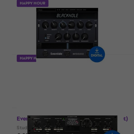
HAPPY HOUR
HAPPY HOUR
Eventide Blackhole (Digitaal product)
Studio software plug-in effect
4,7
/5
€ 94,10
Beschikbaar voor download
Eventide MicroPitch (Digitaal product)
Studio software plug-in effect