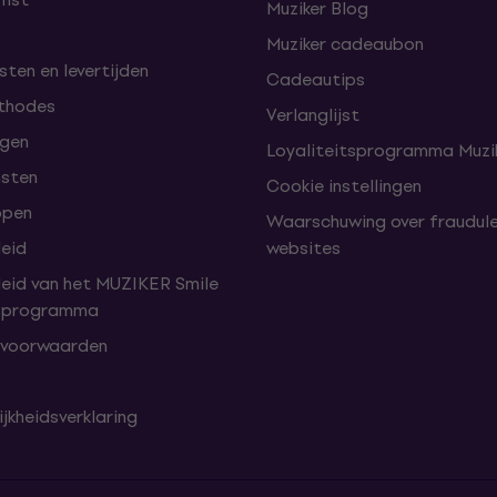
Muziker Blog
Muziker cadeaubon
ten en levertijden
Cadeautips
thodes
Verlanglijst
lgen
Loyaliteitsprogramma Muzik
nsten
Cookie instellingen
open
Waarschuwing over fraudul
leid
websites
leid van het MUZIKER Smile
tsprogramma
 voorwaarden
jkheidsverklaring