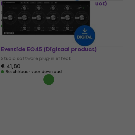
Eventide UltraTap (Digitaal product)
Studio software plug-in effect
€ 75,30
Beschikbaar voor download
Eventide EQ45 (Digitaal product)
Studio software plug-in effect
€ 41,80
Beschikbaar voor download