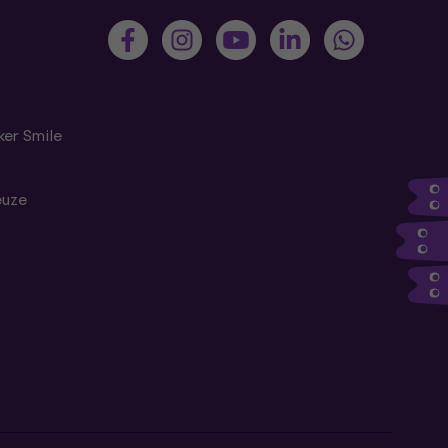
er Smile
euze