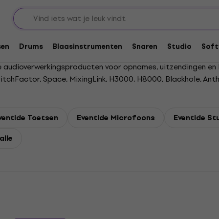
sen
Drums
Blaasinstrumenten
Snaren
Studio
Soft
le audioverwerkingsproducten voor opnames, uitzendingen en
itchFactor, Space, MixingLink, H3000, H8000, Blackhole, Ant
ventide Toetsen
Eventide Microfoons
Eventide St
alle