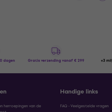
30 dagen
Gratis verzending
vanaf € 299
+3 mil
len
Handige links
en herroepingen van de
FAQ - Veelgestelde vragen
omst