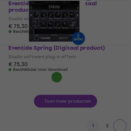
Eventide MangledVerb (Digitaal
product)
Studio software plug-in effect
€ 75,30
Beschikbaar voor download
Eventide Spring (Digitaal product)
Studio software plug-in effect
€ 75,30
Beschikbaar voor download
Toon meer producten
2
1