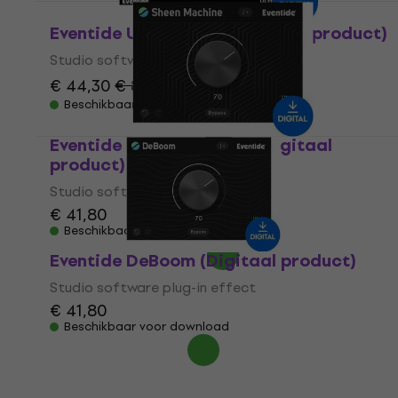
Eventide UltraReverb (Digitaal product)
Studio software plug-in effect
€ 44,30
€ 88,10
- 50 %
Beschikbaar voor download
Eventide Sheen Machine (Digitaal
product)
Studio software plug-in effect
€ 41,80
Beschikbaar voor download
Eventide DeBoom (Digitaal product)
Studio software plug-in effect
€ 41,80
Beschikbaar voor download