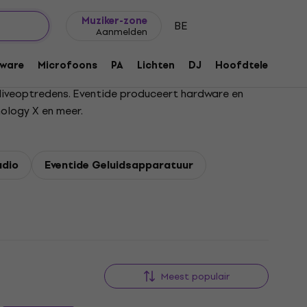
Cadeautips
FAQ
Muziker Blog
Muziker-zone
BE
Aanmelden
ware
Microfoons
PA
Lichten
DJ
Hoofdtelefoons
 liveoptredens. Eventide produceert hardware en
hology X en meer.
udio
Eventide Geluidsapparatuur
Meest populair