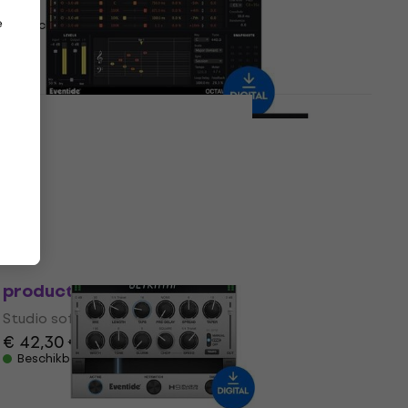
€ 151
e
Beschikbaar voor download
Eventide Octavox (Digitaal product)
Studio software plug-in effect
5
/5
€ 44,30
€ 87,20
- 49 %
Beschikbaar voor download
Eventide Precision Time Align (Digitaal
product)
Studio software plug-in effect
€ 42,30
€ 44,50
Beschikbaar voor download