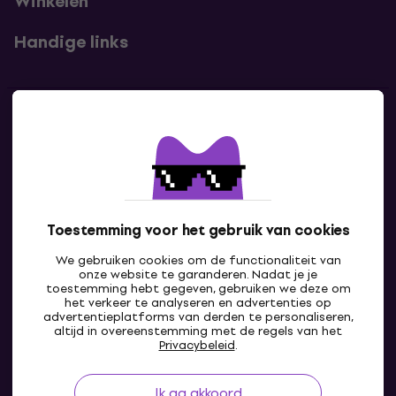
Winkelen
Handige links
Contact
Neem contact met ons op
Toestemming voor het gebruik van cookies
We gebruiken cookies om de functionaliteit van
onze website te garanderen. Nadat je je
toestemming hebt gegeven, gebruiken we deze om
het verkeer te analyseren en advertenties op
advertentieplatforms van derden te personaliseren,
altijd in overeenstemming met de regels van het
BE
Privacybeleid
.
Ik ga akkoord