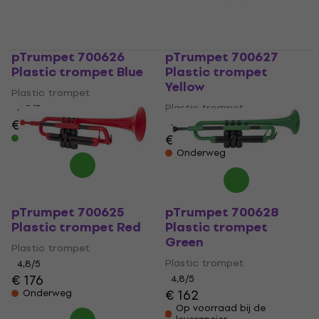
pTrumpet 700626
pTrumpet 700627
Plastic trompet Blue
Plastic trompet
Yellow
Plastic trompet
Plastic trompet
4,8
/5
€ 163
€ 167,79
4,8
/5
€ 170
Op voorraad
Onderweg
pTrumpet 700625
pTrumpet 700628
Plastic trompet Red
Plastic trompet
Green
Plastic trompet
Plastic trompet
4,8
/5
€ 176
4,8
/5
€ 162
Onderweg
Op voorraad bij de