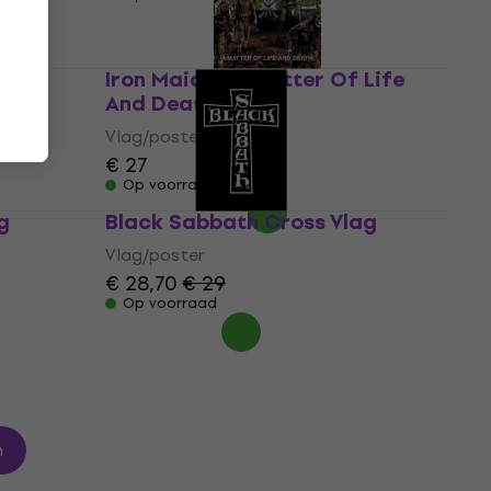
The
Iron Maiden A Matter Of Life
And Death Vlag
Vlag/poster
€ 27
Op voorraad
g
Black Sabbath Cross Vlag
Vlag/poster
€ 28,70
€ 29
Op voorraad
n