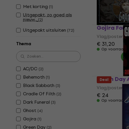
Vlag/poster
Met korting
(
1
)
5
/5
Uitgepakt, zo goed als
€ 30,50
nieuw...
(
2
)
Op voorraad
Gojira Fort
Uitgepakt uitsluiten
(
72
)
Vlag/poster
€ 31,20
Thema
Op voorraad
AC/DC
(
2
)
Behemoth
(
1
)
Green Day A
Deal
Black Sabbath
(
3
)
Vlag/poster
Cradle Of Filth
(
2
)
€ 24
Op voorraad
Dark Funeral
(
3
)
Ghost
(
4
)
Gojira
(
1
)
Green Day
(
2
)