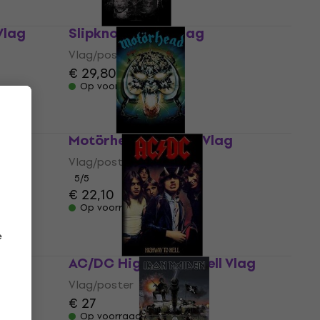
Vlag
Slipknot Masks Vlag
Vlag/poster
€ 29,80
Op voorraad
Motörhead Overkill Vlag
Vlag/poster
5
/5
€ 22,10
Op voorraad
e
mate
AC/DC Highway to Hell Vlag
Vlag/poster
€ 27
Op voorraad