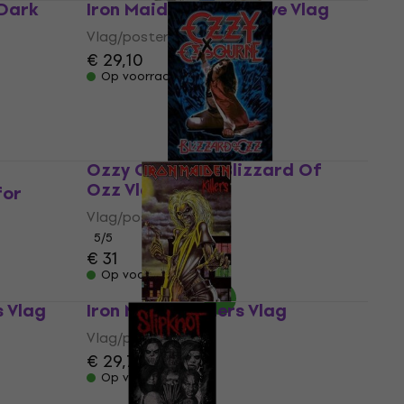
 Dark
Iron Maiden Powerslave Vlag
Vlag/poster
€ 29,10
Op voorraad
Ozzy Osbourne Blizzard Of
Ozz Vlag
for
Vlag/poster
5
/5
€ 31
Op voorraad
 Vlag
Iron Maiden Killers Vlag
Vlag/poster
€ 29,70
Op voorraad