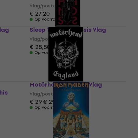
Vlag/poster
€ 27,20
Op voorraad
lag
Sleep Token Hypnosis Vlag
Vlag/poster
€ 28,80
Op voorraad
Motörhead England Vlag
his
Vlag/poster
€ 29
€ 29,90
Op voorraad