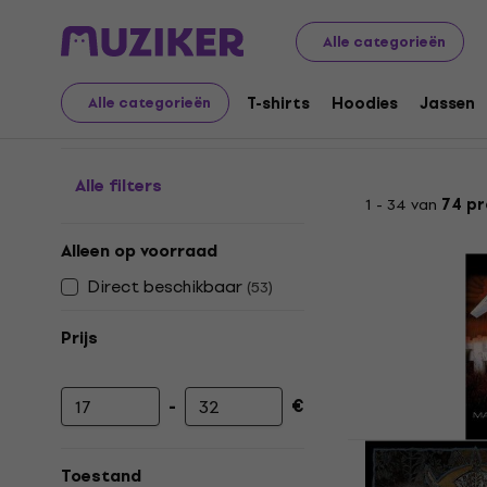
Merch
Muzikale merchandise
Vlaggen en posters
Alle categorieën
Vlaggen en posters va
T-shirts
Hoodies
Jassen
Alle categorieën
Alle filters
1 - 34 van
74 p
Alleen op voorraad
Direct beschikbaar
(
53
)
Prijs
-
€
Minimumprijs
Maximumprijs
Metallica M
Vlag
Toestand