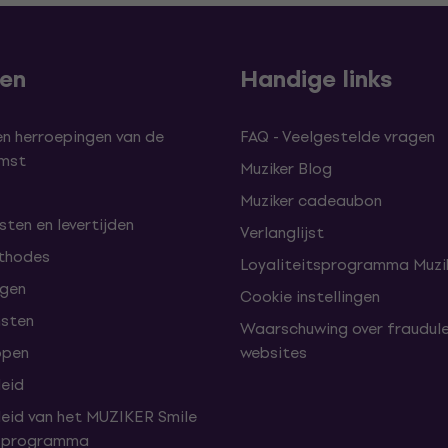
len
Handige links
en herroepingen van de
FAQ - Veelgestelde vragen
omst
Muziker Blog
Muziker cadeaubon
ten en levertijden
Verlanglijst
thodes
Loyaliteitsprogramma Muzik
lgen
Cookie instellingen
nsten
Waarschuwing over fraudul
open
websites
leid
leid van het MUZIKER Smile
tsprogramma