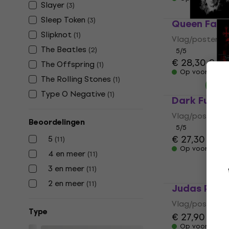
Slayer
(
3
)
Sleep Token
(
3
)
Queen Face
Slipknot
(
1
)
Vlag/poster
The Beatles
(
2
)
5
/5
€ 28,30
€ 29
The Offspring
(
1
)
Op voorraad
The Rolling Stones
(
1
)
Type O Negative
(
1
)
Dark Funer
Vlag/poster
Beoordelingen
5
/5
€ 27,30
5
(
11
)
Op voorraad
4 en meer
(
11
)
3 en meer
(
11
)
2 en meer
(
11
)
Judas Priest
Vlag/poster
Type
€ 27,90
Op voorraad