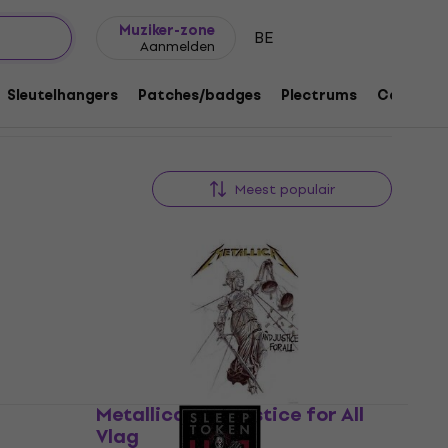
Cadeautips
FAQ
Muziker Blog
Muziker-zone
BE
Aanmelden
Sleutelhangers
Patches/badges
Plectrums
Cadeaus
Meest populair
Metallica And Justice for All
Vlag