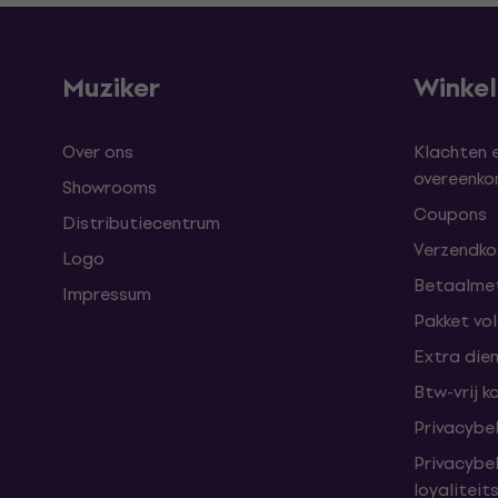
Muziker
Winke
Over ons
Klachten 
overeenk
Showrooms
Coupons
Distributiecentrum
Verzendkos
Logo
Betaalme
Impressum
Pakket vo
Extra die
Btw-vrij k
Privacybe
Privacybe
loyalitei