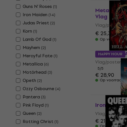
Guns N' Roses
(
1
)
Metallica R
Iron Maiden
(
14
)
Vlag
Judas Priest
(
2
)
Vlag/poster
Korn
(
1
)
€ 25,30
€ 29
Lamb Of God
(
1
)
Op voorraad
Mayhem
(
2
)
Slayer Hell 
HAPPY HOUR
Mercyful Fate
(
1
)
Vlag/poster
Metallica
(
6
)
5
/5
Motörhead
(
3
)
€ 28,90
Opeth
Op voorraad
(
2
)
Ozzy Osbourne
(
4
)
Pantera
(
3
)
Iron Maiden
Pink Floyd
(
1
)
Queen
Vlag/poster
(
2
)
€ 21,10
Rotting Christ
(
1
)
Op voorraad