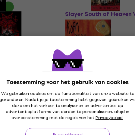
s Vlag
Slayer South of Heaven 
Vlag/poster
€ 30,20
,70
Op voorraad
al Baphomet Vlag
Korn Issues Vlag
Vlag/poster
€ 28,90
Toestemming voor het gebruik van cookies
Op voorraad
We gebruiken cookies om de functionaliteit van onze website te
garanderen. Nadat je je toestemming hebt gegeven, gebruiken w
deze om het verkeer te analyseren en advertenties op
 Painkiller Vlag
Ozzy Osbourne The Ulti
advertentieplatforms van derden te personaliseren, altijd in
Sin Vlag
overeenstemming met de regels van het
Privacybeleid
.
Vlag/poster
5
/5
Ik ga akkoord