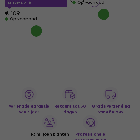
1
2
3
4
Op voorraad
MUZMUZ-10
€ 109
Op voorraad
Verlengde garantie
Retours tot 30
Gratis verzending
van 3 jaar
dagen
vanaf € 299
+3 miljoen klanten
Professionele