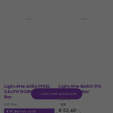
€ 169
€ 59
Op voorraad
Op voorraad
Staffelkorting
Staffelkorting
Light4Me AURA BAR V3
Evolights PIXEL BAR
LED Bar
12x4W RGBA LED Bar
LED Bar
LED Bar
€ 98,90
€ 119
Op voorraad
Op voorraad
Light4Me AURA PIXEL
Light4Me BASIC PIX
24x3W RGBW LED LED
WASH LED Bar
Toon meer producten
Bar
LED Bar
LED Bar
5
/5
€ 52,40
€ 97,86
met code