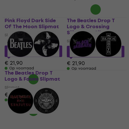
Pink Floyd Dark Side
The Beatles Drop T
Of The Moon Slipmat
Logo & Crossing
Silhouette Slipmat
Slipmat
Slipmat
3
/5
€ 18,90
met code
€ 17,27
met code
MUZMUZ-10
MUZMUZ-20
€ 21,90
€ 21,90
Op voorraad
Op voorraad
The Beatles Drop T
Black Sabbath Purple
Logo & Faces Slipmat
Logo / Cross Logo
Slipmat
Slipmat
Slipmat
€ 26,20
€ 23,50
Op voorraad
Op voorraad