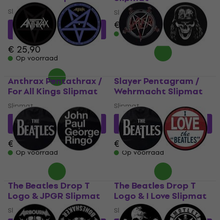
Slipmat
Slipmat
€ 19,60
€ 18,58
met code
MUZMUZ-25
Op voorraad
€ 25,90
Op voorraad
Anthrax Pentathrax /
Slayer Pentagram /
For All Kings Slipmat
Wehrmacht Slipmat
Slipmat
Slipmat
€ 18,58
met code
€ 18,58
met code
MUZMUZ-25
MUZMUZ-25
€ 25,90
€ 25,90
Op voorraad
Op voorraad
The Beatles Drop T
The Beatles Drop T
Logo & JPGR Slipmat
Logo & I Love Slipmat
Slipmat
Slipmat