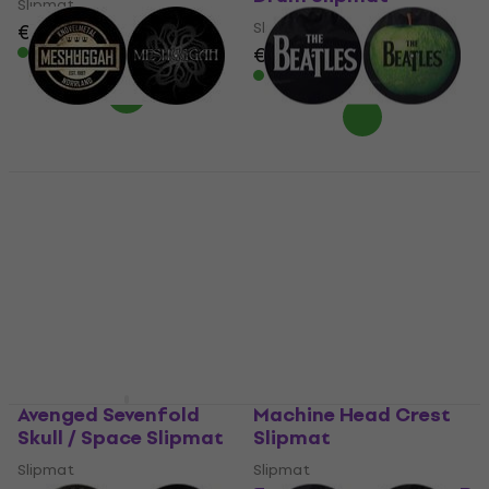
Slipmat
Slipmat
€ 25,80
€ 25,70
Op voorraad
Op voorraad
Meshuggah
The Beatles Drop T
Crest/Spine Slipmat
Logo & Apple Slipmat
Slipmat
Slipmat
€ 23,80
€ 18,69
met code
Op voorraad
MUZMUZ-25
€ 25,90
Op voorraad
Avenged Sevenfold
Machine Head Crest
Skull / Space Slipmat
Slipmat
Slipmat
Slipmat