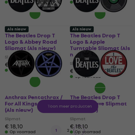
Op voorraad
Op voorraad
Als nieuw
Als nieuw
The Beatles Drop T
The Beatles Drop T
Logo & Abbey Road
Logo & Apple
Slipmat (Als nieuw)
Turntable Slipmat (Als
nieuw)
Slipmat
Slipmat
€ 18,10
€ 18,10
Op voorraad
Op voorraad
Anthrax Pentathrax /
The Beatles Drop T
For All Kings Slipmat
Logo & I Love Slipmat
Toon meer producten
(Als nieuw)
(Als nieuw)
Slipmat
Slipmat
€ 18,10
€ 18,10
1
2
Op voorraad
Op voorraad