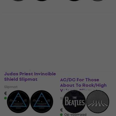
Deep Purple In Rock
Linkin Park Hybrid
HAPPY HOUR
Slipmat
Theory / Meteora
Slipmat
Slipmat
Slipmat
€ 21,10
€ 25,70
Op voorraad
Op voorraad
Judas Priest Invincible
Shield Slipmat
AC/DC For Those
About To Rock/High
Slipmat
Voltage Slipmat
€ 20,80
Op voorraad
Slipmat
5
/5
€ 16,70
Op voorraad