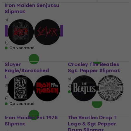
Iron Maiden Senjutsu
Motörhead We are
Slipmat
Motorhead Slipmat
Slipmat
Slipmat
€ 19,48
met code
€ 16,82
met code
MUZMUZ-10
MUZMUZ-20
€ 21,90
€ 21,90
Op voorraad
Op voorraad
Slayer
Crosley The Beatles
Eagle/Scratched
Sgt. Pepper Slipmat
Logo Slipmat
Slipmat
Slipmat
€ 25,90
5
/5
Op voorraad
€ 21,80
€ 22,60
Op voorraad
Iron Maiden Est 1975
The Beatles Drop T
Slipmat
Logo & Sgt Pepper
Drum Slipmat