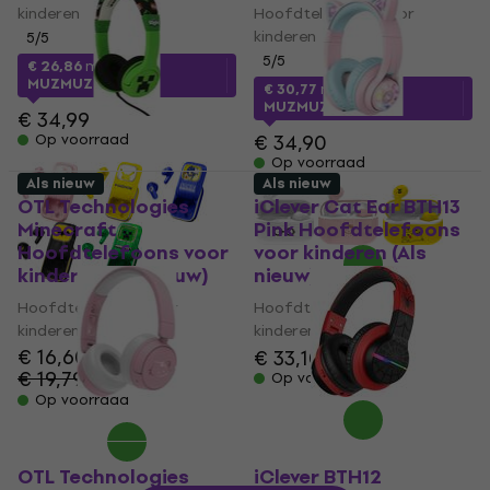
kinderen
Hoofdtelefoons voor
kinderen
5
/5
5
/5
€ 26,86
met code
MUZMUZ-20
€ 30,77
met code
MUZMUZ-10
€ 34,99
€ 34,90
Op voorraad
Op voorraad
Als nieuw
Als nieuw
OTL Technologies
iClever Cat Ear BTH13
Minecraft
Pink Hoofdtelefoons
Hoofdtelefoons voor
voor kinderen (Als
kinderen (Als nieuw)
nieuw)
Hoofdtelefoons voor
Hoofdtelefoons voor
kinderen
kinderen
€ 16,60
€ 33,10
€ 36,50
€ 19,79
- 16 %
Op voorraad
Op voorraad
OTL Technologies
iClever BTH12