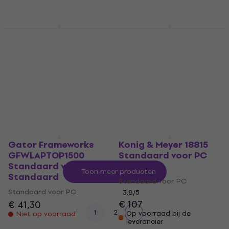
leverancier
Konig & Meyer 26765
Gator Frameworks
Standaard voor PC
GFWLAPTOP2000
Black Standaard
Standaard voor PC
Standaard
Standaard voor PC
Standaard voor PC
€ 140
€ 58,90
Onderweg
Onderweg
Gator Frameworks
Konig & Meyer 18815
GFWLAPTOP1500
Standaard voor PC
Standaard voor PC
Houder
Toon meer producten
Standaard
Standaard voor PC
Standaard voor PC
3,8
/5
€ 107
€ 41,30
1
2
Op voorraad bij de
Niet op voorraad
leverancier