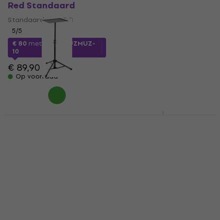
Red Standaard
Houder
Standaard voor PC
Standaard voor PC
5
/5
5
/5
€ 80
met code
MUZMUZ-
€ 51
met code
MUZMUZ-5
10
€ 53,90
€ 89,90
Op voorraad
Op voorraad
Konig & Meyer 12151
UDG Ultimate Height
Standaard voor PC
Adjustable Laptop
Black Standaard
Stand Standaard
voor PC White
Standaard voor PC
Standaard voor PC
€ 82,09
met code
4,3
/5
MUZMUZ-10
€ 77,54
met code
€ 95,90
MUZMUZ-5
Op voorraad
€ 85