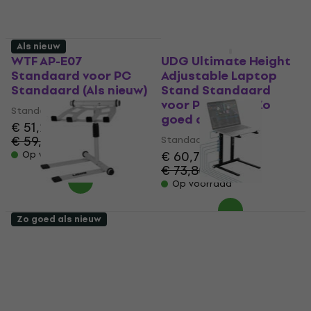
Als nieuw
Als nieuw
WTF AP-E07
UDG Ultimate Height
Standaard voor PC
Adjustable Laptop
Standaard (Als nieuw)
Stand Standaard
voor PC White (Zo
Standaard voor PC
goed als nieuw)
€ 51,20
€ 59,50
Standaard voor PC
- 14 %
€ 60,70
Op voorraad
€ 73,80
- 18 %
Op voorraad
Zo goed als nieuw
UDG Ultimate Height
Reloop Stand Hub
Adjustable Laptop
Standaard voor PC
Stand Standaard
Standaard (Als nieuw)
voor PC White (Als
Standaard voor PC
nieuw)
€ 126
€ 167,31
- 25 %