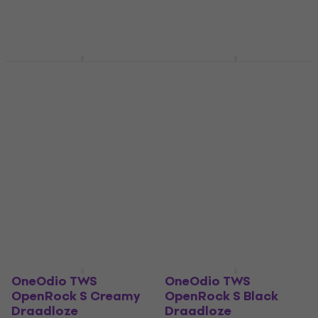
€ 99,80
€ 111
Op voorraad bij de
Alleen op bestelling
leverancier
QCY T15 Crossky GTR
KOSS BT232i Grey
White Draadloze
Draadloze
hoofdtelefoon met
hoofdtelefoon met
oorhaak
oorhaak
Draadloze hoofdtelefoon
Draadloze hoofdtelefoon
met oorhaak
met oorhaak
€ 70,30
2
/5
€ 44,90
Alleen op bestelling
Alleen op bestelling
OneOdio TWS
OneOdio TWS
OpenRock S Creamy
OpenRock S Black
Draadloze
Draadloze