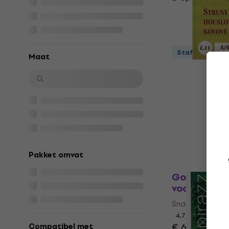
Staffelkorting
Maat
Gorstrings 
Snaren voor
Snaren voor vi
4,8
/5
€ 1,39
Op voorraad
Pakket omvat
Gorstrings
voor altvioo
Snaren voor alt
4,7
/5
€ 6,99
Compatibel met