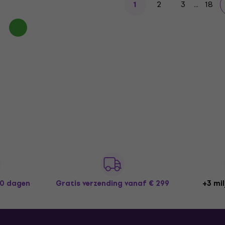
2
3
...
18
1
30 dagen
Gratis verzending
vanaf € 299
+3 mil