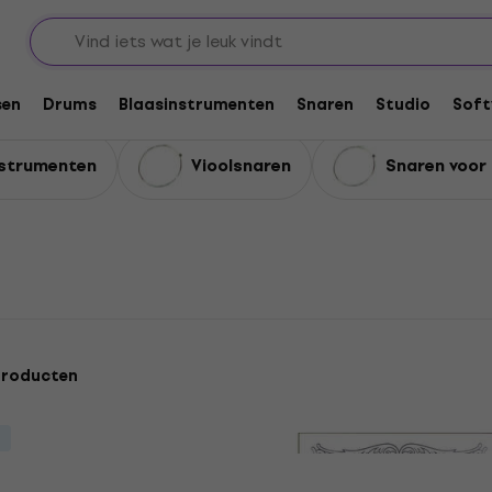
r strijkinstrumenten
rumenten
sen
Drums
Blaasinstrumenten
Snaren
Studio
Soft
nstrumenten
Vioolsnaren
Snaren voor 
producten