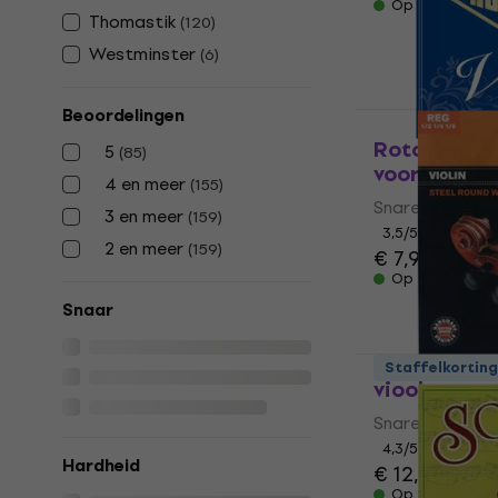
Op voorraad
Thomastik
(
120
)
Westminster
(
6
)
Beoordelingen
Rotosound 
5
(
85
)
voor viool
4 en meer
(
155
)
Snaren voor vi
3 en meer
(
159
)
3,5
/5
2 en meer
(
159
)
€ 7,99
Op voorraad
Snaar
Stagg VI-RE
Staffelkorting
viool
Snaren voor vi
4,3
/5
Hardheid
€ 12,40
Op voorraad