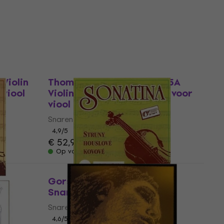
Snaren voor viool
4,1
/5
€ 31,80
Op voorraad
Staffelkorting
Violin
Thomastik Superflexible 15A
viool
Violin 4/4 Medium Snaren voor
viool
Snaren voor viool
4,9
/5
€ 52,90
Op voorraad
ren
Gorstrings SONATINA 11 E
Snaren voor viool
Snaren voor viool
4,6
/5