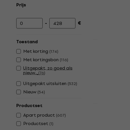
Prijs
-
€
Minimumprijs
Maximumprijs
Toestand
Staffelkorting
Gorstrings
Met korting
(
174
)
Snaren voor
Met kortingsbon
(
116
)
Snaren voor vi
Uitgepakt, zo goed als
4,6
/5
nieuw...
(
76
)
€ 5,89
Uitgepakt uitsluiten
(
532
)
Op voorraad
Nieuw
(
54
)
Productset
Staffelkorting
Thomastik V
Apart product
(
607
)
4/4 Medium 
Productset
(
1
)
Snaren voor vi