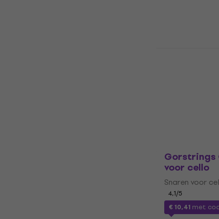
Snaren voor vi
4,9
/5
€ 63
€ 69,60
Op voorraad
Thomastik P
4/4 Medium
Snaren voor
Snaren voor ce
5
/5
€ 120
Op voorraad
Gorstrings
voor cello
Snaren voor ce
4,1
/5
€ 10,41
met co