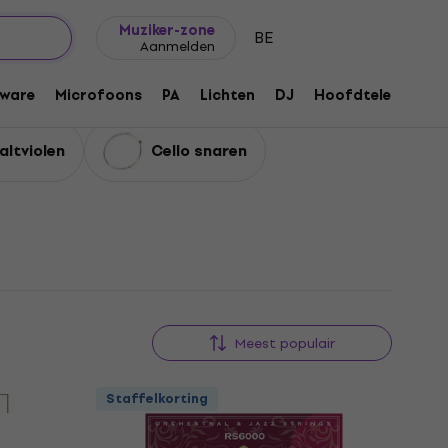
Cadeautips
FAQ
Muziker Blog
Muziker-zone
BE
Aanmelden
ware
Microfoons
PA
Lichten
DJ
Hoofdtelefoons
altviolen
Cello snaren
Meest populair
Staffelkorting