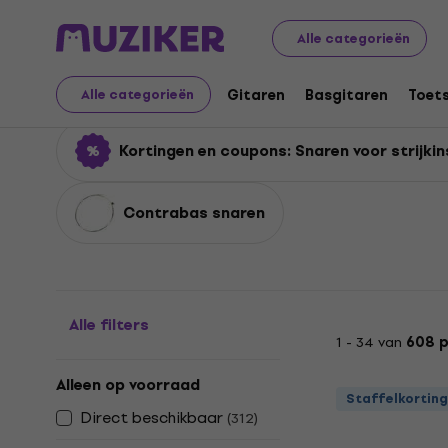
Muziekinstrumenten
Accessoires
Snaren
Snaren voo
Alle categorieën
Snaren voor strijkinst
Gitaren
Basgitaren
Toet
Alle categorieën
Kortingen en coupons: Snaren voor strijki
Contrabas snaren
Alle filters
1 - 34 van
608 
Alleen op voorraad
Staffelkorting
Direct beschikbaar
(
312
)