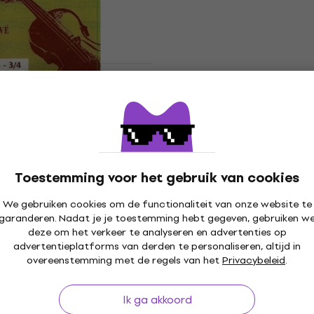
€ 19,90
Op voorraad
Staffelkorting
SONATINA 11 A
Thomastik Peter Infeld P
 viool
Violin 4/4 Medium Snare
viool
ool
Snaren voor viool
5
/5
€ 90,10
Toestemming voor het gebruik van cookies
Onderweg
We gebruiken cookies om de functionaliteit van onze website te
garanderen. Nadat je je toestemming hebt gegeven, gebruiken w
deze om het verkeer te analyseren en advertenties op
 SONETE 17 Snaren
Thomastik Eviolin E01 E V
advertentieplatforms van derden te personaliseren, altijd in
l
4/4 Medium Snaren voor 
overeenstemming met de regels van het
Privacybeleid
.
viool
Snaren voor viool
4,8
/5
Ik ga akkoord
€ 2,79