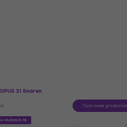
ool
€ 107
met code
MUZMUZ-25
€ 143,60
- 9 %
Op voorraad
räzision 102 Cello
Thomastik Spirocore 38
 A-D-G-C 4/4
Double Bass 3/4 Medium
 cello
Snaren voor contrabas
llo
Snaren voor contrabas
4,9
/5
€ 250
Op voorraad
 OPUS 21 Snaren
llo
Toon meer producte
de
MUZMUZ-15