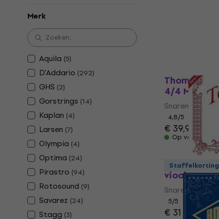
4,6
/5
Merk
€ 43,30
Op voorraad
Aquila
(
5
)
D'Addario
(
292
)
Thomastik P
GHS
(
2
)
4/4 Medium 
Gorstrings
(
14
)
Snaren voor vi
Kaplan
(
4
)
4,8
/5
€ 39,90
Larsen
(
7
)
Op voorraad
Olympia
(
4
)
Optima
(
24
)
Pirastro P4
Staffelkorting
Pirastro
(
94
)
viool
Rotosound
(
9
)
Snaren voor vi
Savarez
(
24
)
5
/5
€ 31
Stagg
(
3
)