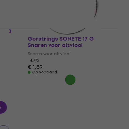
€ 31
Op voorraad
85-0
Gorstrings SONETE 17 G
Snaren voor altviool
Snaren voor altviool
4,7
/5
€ 1,89
Op voorraad
n