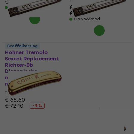
Tremelo-mondharmonica
€ 20
€ 22,80
- 12 %
€ 65,60
Op voorraad
€ 72,10
- 9 %
Op voorraad
Staffelkorting
Hohner Tremolo
Hohner Tremolo
Sextet Replacement
Sextet Replacement
Richter-Bb
Richter-G Diatonische
Diatonische
mondharmonica (Als
mondharmonica (Als
nieuw)
nieuw)
Tremelo-mondharmonica
Tremelo-mondharmonica
€ 60,50
€ 74,30
€ 65,60
- 19 %
€ 72,10
Op voorraad
- 9 %
Op voorraad
Pasadena JH24 BL E
Diatonische
Hohner Comet 40 C
mondharmonica
Diatonische
mondharmonica