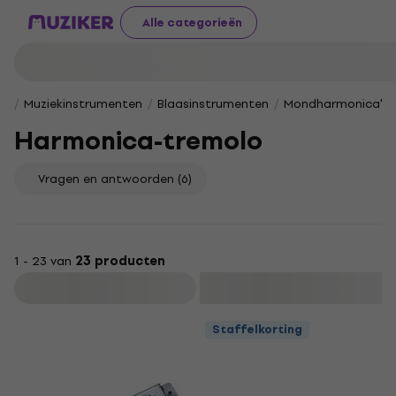
Alle categorieën
Muziekinstrumenten
Blaasinstrumenten
Mondharmonica's
Harmonica-tremolo
Vragen en antwoorden
(6)
1 - 23 van
23 producten
Filteren
Staffelkorting