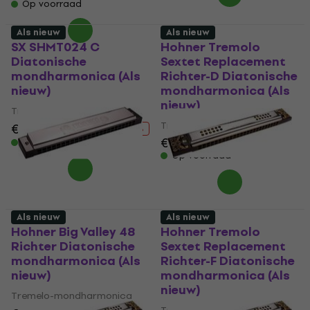
Op voorraad
Als nieuw
Als nieuw
SX SHMT024 C
Hohner Tremolo
Diatonische
Sextet Replacement
mondharmonica (Als
Richter-D Diatonische
nieuw)
mondharmonica (Als
nieuw)
Tremelo-mondharmonica
Tremelo-mondharmonica
€ 9,59
€ 15,35
- 38 %
€ 66,90
Op voorraad
Op voorraad
Als nieuw
Als nieuw
Hohner Big Valley 48
Hohner Tremolo
Richter Diatonische
Sextet Replacement
mondharmonica (Als
Richter-F Diatonische
nieuw)
mondharmonica (Als
nieuw)
Tremelo-mondharmonica