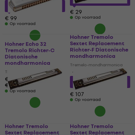
MUZMUZ-25
€ 77,16
met code
MUZMUZ-20
€ 29
€ 99
Op voorraad
Op voorraad
Hohner Tremolo
Sextet Replacement
Hohner Echo 32
Richter-F Diatonische
Tremolo Richter-C
mondharmonica
Diatonische
mondharmonica
Tremelo-mondharmonica
Tremelo-mondharmonica
4,5
/5
€ 65,60
€ 72,38
met code
€ 76,80
MUZMUZ-30
- 15 %
Op voorraad
€ 107
Op voorraad
Hohner Tremolo
Hohner Tremolo
Sextet Replacement
Sextet Replacement