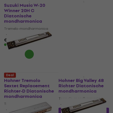
Suzuki Music W-20
SX SHMT024 C
Winner 20H C
Diatonische
Diatonische
mondharmonica
mondharmonica
Tremelo-mondharmonica
Tremelo-mondharmonica
2
/5
4,4
/5
€ 14,12
met code
€ 7,49
MUZMUZ-5
Op voorraad
€ 15,50
Op voorraad
Deal
Hohner Tremolo
Hohner Big Valley 48
Sextet Replacement
Richter Diatonische
Richter-D Diatonische
mondharmonica
mondharmonica
Tremelo-mondharmonica
Tremelo-mondharmonica
4,3
/5
4,5
/5
€ 20,65
met code