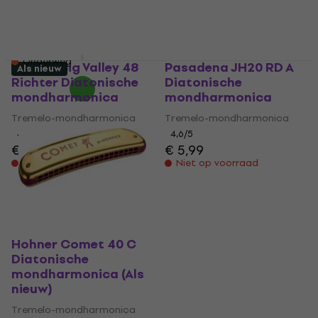
Tremelo-mondharmonica
Tremelo-mondharmonica
5
/5
€ 7,99
4,7
/5
Niet op voorraad
€ 80
Onderweg
Hohner Big Valley 48
Pasadena JH20 RD A
Als nieuw
Richter Diatonische
Diatonische
mondharmonica
mondharmonica
Tremelo-mondharmonica
Tremelo-mondharmonica
4,3
/5
4,6
/5
€ 24,30
€ 5,99
Niet op voorraad
Niet op voorraad
Hohner Comet 40 C
Diatonische
mondharmonica (Als
nieuw)
Tremelo-mondharmonica