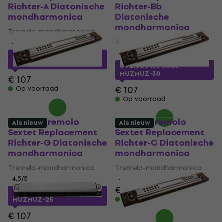
Richter-A Diatonische
Richter-Bb
mondharmonica
Diatonische
mondharmonica
Tremelo-mondharmonica
Tremelo-mondharmonica
4,5
/5
4,5
/5
€ 75,42
met code
MUZMUZ-25
€ 72,38
met code
MUZMUZ-30
€ 107
€ 107
Op voorraad
Op voorraad
Hohner Tremolo
Hohner Tremolo
Als nieuw
Als nieuw
Sextet Replacement
Sextet Replacement
Richter-G Diatonische
Richter-C Diatonische
mondharmonica
mondharmonica
Tremelo-mondharmonica
Tremelo-mondharmonica
4,5
/5
4,5
/5
€ 107
€ 75,23
met code
Op voorraad
MUZMUZ-25
€ 107