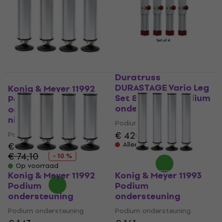
Duratruss
DURASTAGE Vario Leg
Konig & Meyer 11992
Set 80-140cm Podium
Podium
ondersteuning
ondersteuning (Als
nieuw)
Podium ondersteuning
€ 420
Podium ondersteuning
€ 66,40
Alleen op bestelling
€ 74,10
- 10 %
Op voorraad
Konig & Meyer 11992
Konig & Meyer 11993
Podium
Podium
ondersteuning
ondersteuning
Podium ondersteuning
Podium ondersteuning