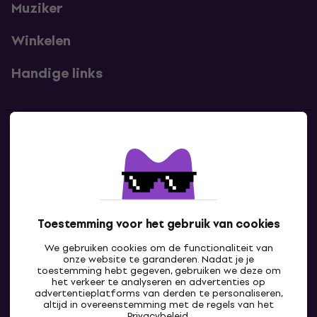
Muziker
Winkelen
Handige links
Contact
Neem contact met ons op
Toestemming voor het gebruik van cookies
We gebruiken cookies om de functionaliteit van
onze website te garanderen. Nadat je je
toestemming hebt gegeven, gebruiken we deze om
het verkeer te analyseren en advertenties op
advertentieplatforms van derden te personaliseren,
altijd in overeenstemming met de regels van het
BE
Privacybeleid
.