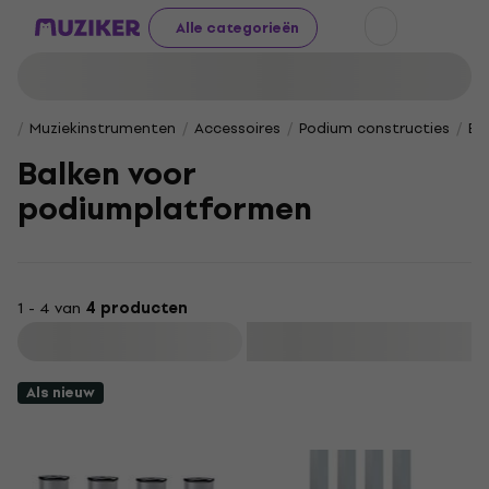
Alle categorieën
Muziekinstrumenten
Accessoires
Podium constructies
Ba
Balken voor
podiumplatformen
1 - 4 van
4 producten
Filteren
Als nieuw