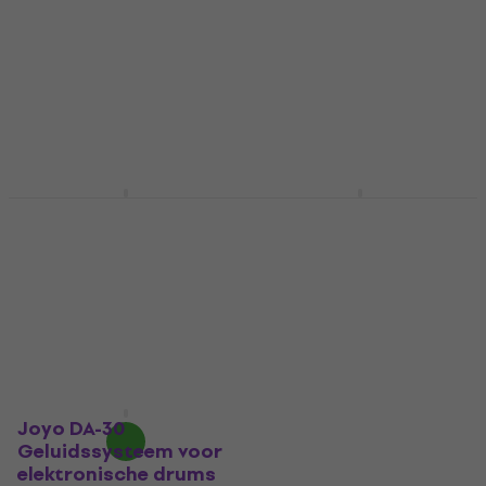
elektronische drums
elektronische drums
(Als nieuw)
(Als nieuw)
Geluidssysteem voor
Geluidssysteem voor
elektronische drums
elektronische drums
€ 224
€ 166
€ 170
€ 256,41
- 13 %
Op voorraad
Op voorraad
Alesis Strike Amp 12
Joyo DA-60
MK2 Geluidssysteem
Geluidssysteem voor
voor elektronische
elektronische drums
drums
Geluidssysteem voor
Geluidssysteem voor
elektronische drums
elektronische drums
€ 249
5
/5
Onderweg
€ 411
€ 416
Onderweg
Joyo DA-30
Geluidssysteem voor
elektronische drums