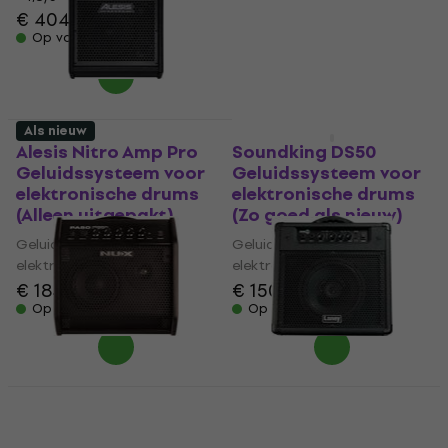
€ 404
elektronische drums
Op voorraad
€ 138
€ 145
- 5 %
Op voorraad
Als nieuw
Als nieuw
Alesis Nitro Amp Pro
Soundking DS50
Geluidssysteem voor
Geluidssysteem voor
elektronische drums
elektronische drums
(Alleen uitgepakt)
(Zo goed als nieuw)
Geluidssysteem voor
Geluidssysteem voor
elektronische drums
elektronische drums
€ 184
€ 186,12
€ 150
Op voorraad
Op voorraad
Nux PA-50
Laney DH40
Geluidssysteem voor
Geluidssysteem voor