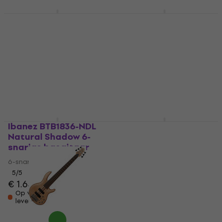
Ibanez SR1356B-DUF
Ibanez SR506E-BM
Dual Mocha Burst Flat
Brown Mahogany 6-
6-snarige basgitaar
snarige basgitaar
6-snarige basgitaar
6-snarige basgitaar
5
/5
5
/5
€ 1.629
€ 929
Op voorraad bij de
Alleen op bestelling
leverancier
Ibanez BTB1836-NDL
Schecter Stiletto
Natural Shadow 6-
Custom-6 Natural
snarige basgitaar
Satin 6-snarige
basgitaar
6-snarige basgitaar
6-snarige basgitaar
5
/5
€ 1.648
€ 1.049
Op voorraad bij de
Alleen op bestelling
leverancier