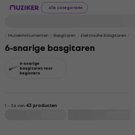
Alle categorieën
Muziekinstrumenten
Basgitaren
Elektrische basgitaren
6
6-snarige basgitaren
6-snarige
basgitaren voor
beginners
1 - 34 van
43 producten
Filteren
Deal