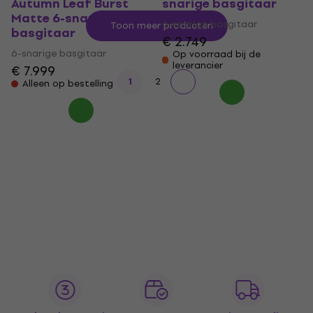
Autumn Leaf Burst
snarige basgitaar
Matte 6-snarige
6-snarige basgitaar
Toon meer producten
basgitaar
€ 2.749
6-snarige basgitaar
Op voorraad bij de
leverancier
€ 7.999
1
2
Alleen op bestelling