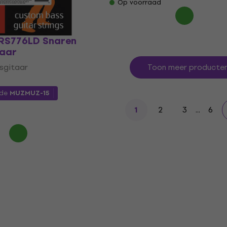
Op voorraad
RS776LD Snaren
taar
sgitaar
Toon meer producte
ode
MUZMUZ-15
2
3
...
6
1