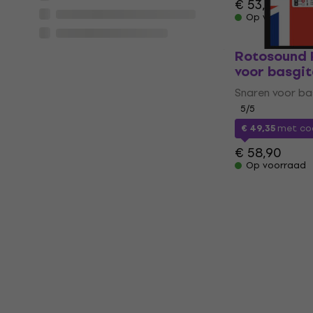
€ 53,90
Op voorraad
Rotosound 
voor basgi
Snaren voor ba
5
/5
€ 49,35
met c
€ 58,90
Op voorraad