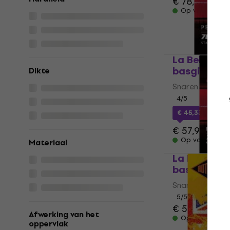
€ 78,50
Op voorraad
La Bella 76
basgitaar
Dikte
Snaren voor ba
4
/5
€ 45,33
met c
€ 57,90
Op voorraad
Materiaal
La Bella 76
basgitaar
Snaren voor ba
5
/5
€ 57,80
Afwerking van het
Op voorraad
oppervlak