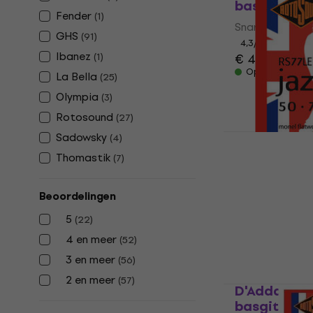
basgitaar
Fender
(
1
)
Snaren voor ba
GHS
(
91
)
4,3
/5
Ibanez
(
1
)
€ 49
€ 50,3
Op voorraad
La Bella
(
25
)
Olympia
(
3
)
Rotosound
(
27
)
Sadowsky
(
4
)
Rotosound 
Thomastik
(
7
)
basgitaar
Snaren voor ba
Beoordelingen
4,5
/5
5
(
22
)
€ 45
met code
4 en meer
(
52
)
€ 53,90
3 en meer
(
56
)
Op voorraad
2 en meer
(
57
)
D'Addario E
basgitaar