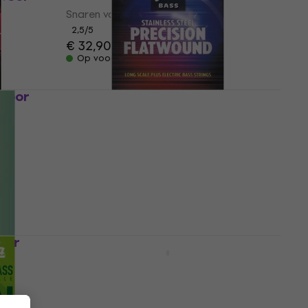
Snaren voor basgitaar
2,5
/5
€ 32,90
Op voorraad
 voor
GHS M3050 Snaren voor
basgitaar
Snaren voor basgitaar
4,7
/5
€ 46
€ 48,70
Op voorraad
oor
D'Addario ETB92 Snaren voor
basgitaar
Snaren voor basgitaar
4,7
/5