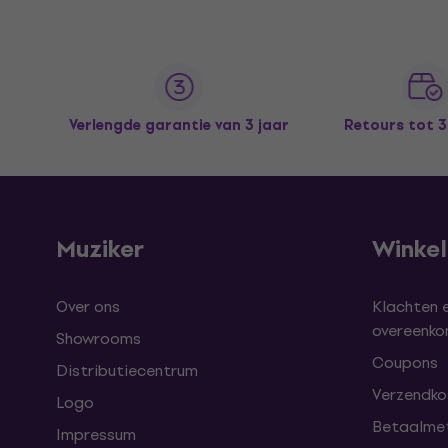
Verlengde garantie van 3 jaar
Retours tot 
Muziker
Winke
Over ons
Klachten 
overeenk
Showrooms
Coupons
Distributiecentrum
Verzendkos
Logo
Betaalme
Impressum