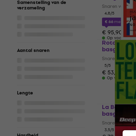
Samenstelling van de
Snaren voor ba
verzameling
4,8
/5
€ 66
met code
€ 95,90
Op voorraad
Rotosound 
basgitaar
Aantal snaren
Snaren voor ba
5
/5
€ 53,90
Op voorraad
Lengte
La Bella LT
basgitaar
Snaren voor ba
3,5
/5
Hardheid