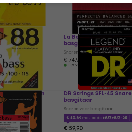
RS 88 M Snaren
taar
La Bella 760FL-B Snaren
basgitaar
sgitaar
Snaren voor basgitaar
€ 74,90
Op voorraad
RS 88 LD Snaren
DR Strings SFL-45 Snare
taar
basgitaar
sgitaar
Snaren voor basgitaar
€ 43,89
met code
MUZMUZ-25
MUZMUZ-15
€ 59,90