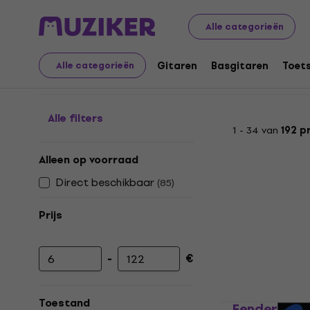
Muziekinstrumenten
Basgitaren
Snaren voor basgita
Alle categorieën
Flatwound bassnaren
Gitaren
Basgitaren
Toet
Alle categorieën
Alle filters
1 - 34 van
192 p
Alleen op voorraad
Direct beschikbaar
(
85
)
Prijs
-
€
Minimumprijs
Maximumprijs
Toestand
Fender 905