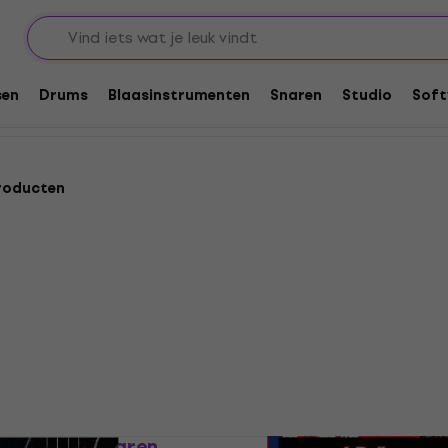
ar
Flatwound bassnaren
sen
Drums
Blaasinstrumenten
Snaren
Studio
Soft
roducten
Deal
0L 45-100 Snaren