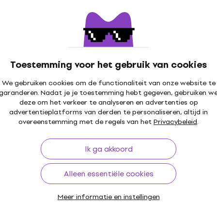
€ 60
Op voorraad
0FHB2 Snaren voor
La Bella LTF-4A Snaren v
Toestemming voor het gebruik van cookies
basgitaar
sgitaar
Snaren voor basgitaar
We gebruiken cookies om de functionaliteit van onze website te
garanderen. Nadat je je toestemming hebt gegeven, gebruiken w
4,6
/5
deze om het verkeer te analyseren en advertenties op
€ 59
€ 60
ode
MUZMUZ-20
advertentieplatforms van derden te personaliseren, altijd in
Op voorraad
overeenstemming met de regels van het
Privacybeleid
.
0FS-M Snaren voor
GHS Super Steels L5000
Ik ga akkoord
Staffelkorting
Snaren voor basgitaar
Alleen essentiële cookies
sgitaar
Snaren voor basgitaar
5
/5
€ 35,90
Meer informatie en instellingen
Op voorraad