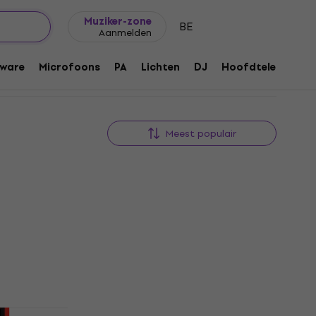
Cadeautips
FAQ
Muziker Blog
Muziker-zone
BE
Aanmelden
ware
Microfoons
PA
Lichten
DJ
Hoofdtelefoons
Meest populair
Staffelkorting