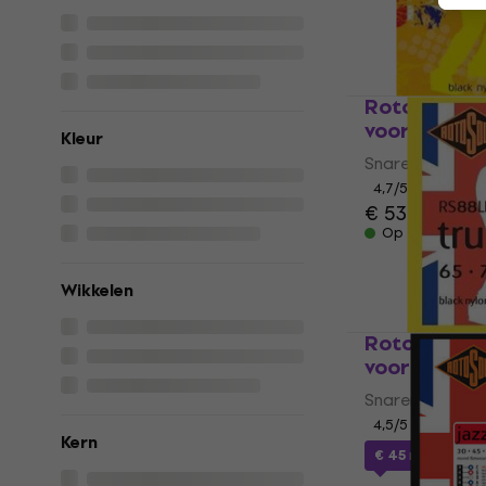
Rotosound 
voor basgi
Kleur
Snaren voor ba
4,7
/5
€ 53,90
Op voorraad
Wikkelen
Rotosound 
voor basgi
Snaren voor ba
4,5
/5
Kern
€ 45
met code