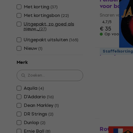
voor basgi
Met korting
(
37
)
Snaren voor ba
Met kortingsbon
(
22
)
4,7
/5
Uitgepakt, zo goed als
€ 35
nieuw...
(
27
)
Op voorraad
Uitgepakt uitsluiten
(
165
)
Nieuw
(
1
)
Thomastik 
Staffelkorting
basgitaar
Merk
Snaren voor ba
4,9
/5
€ 61,80
Op voorraad
Aquila
(
4
)
D'Addario
(
16
)
Dean Markley
(
1
)
DR Strings
(
2
)
Dunlop
Staffelkorting
(
2
)
Rotosound 
Ernie Ball
(
8
)