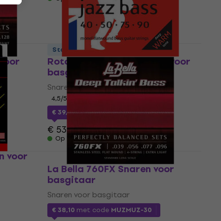
Staffelkorting
 voor
Rotosound RS77M Snaren voor
basgitaar
Snaren voor basgitaar
4,5
/5
€ 39,73
met code
MUZMUZ-25
€ 53,90
Op voorraad
n voor
La Bella 760FX Snaren voor
basgitaar
Snaren voor basgitaar
€ 38,10
met code
MUZMUZ-30