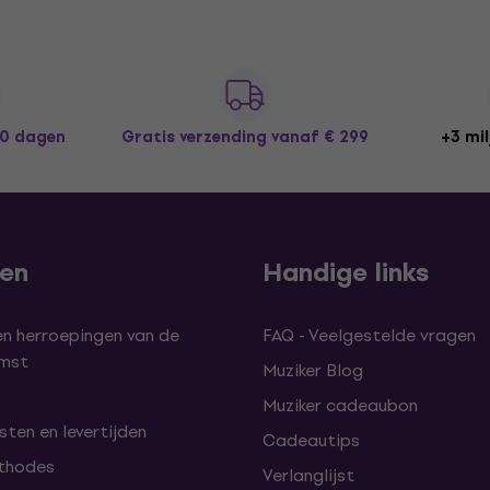
30 dagen
Gratis verzending
vanaf € 299
+3 mil
len
Handige links
en herroepingen van de
FAQ - Veelgestelde vragen
omst
Muziker Blog
Muziker cadeaubon
ten en levertijden
Cadeautips
thodes
Verlanglijst