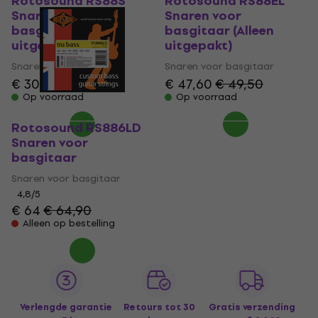
Rotosound RS88S
Rotosound RS88EL
Snaren voor
Snaren voor
basgitaar (Alleen
basgitaar (Alleen
uitgepakt)
uitgepakt)
Snaren voor basgitaar
Snaren voor basgitaar
€ 30,30
€ 34,10
€ 47,60
€ 49,50
Op voorraad
Op voorraad
Rotosound RS886LD
Snaren voor
basgitaar
Snaren voor basgitaar
4,8
/5
€ 64
€ 64,90
Alleen op bestelling
Verlengde garantie
Retours tot 30
Gratis verzending