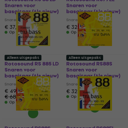
Snaren voor
Snaren voor
basgitaar (Als nieuw)
basgitaar (Als nieuw)
Snaren voor basgitaar
Snaren voor basgitaar
€ 37,50
€ 41,70
€ 32,80
Op voorraad
Op voorraad
Alleen uitgepakt
Alleen uitgepakt
Rotosound RS 885 LD
Rotosound RS88S
Snaren voor
Snaren voor
basgitaar (Als nieuw)
basgitaar (Als nieuw)
Snaren voor basgitaar
Snaren voor basgitaar
€ 49,10
€ 32,90
€ 33,30
€ 68,21
- 28 %
Op voorraad
Op voorraad