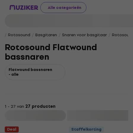
Alle categorieën
Rotosound
Basgitaren
Snaren voor basgitaar
Rotosound
Rotosound Flatwound
bassnaren
Flatwound bassnaren
- alle
1 - 27 van
27 producten
Filteren
Deal
Staffelkorting