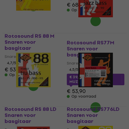
€ 68,90
Op voorraad
Rotosound RS 88 M
Snaren voor
Rotosound RS77M
basgitaar
Snaren voor
basgitaar
Snaren voor basgitaar
4,7
/5
Snaren voor basgitaar
€ 53,90
4,5
/5
Op voorraad
€ 39,73
met code
MUZMUZ-25
€ 53,90
Op voorraad
Rotosound RS 88 LD
Rotosound RS776LD
Snaren voor
Snaren voor
basgitaar
basgitaar