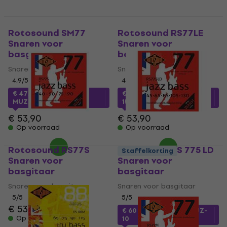
Rotosound SM77
Rotosound RS77LE
Snaren voor
Snaren voor
basgitaar
basgitaar
Snaren voor basgitaar
Snaren voor basgitaar
4,9
/5
4,5
/5
€ 47,97
met code
€ 45
met code
MUZMUZ-
MUZMUZ-10
15
€ 53,90
€ 53,90
Op voorraad
Op voorraad
Rotosound RS77S
Rotosound RS 775 LD
Staffelkorting
Snaren voor
Snaren voor
basgitaar
basgitaar
Snaren voor basgitaar
Snaren voor basgitaar
5
/5
5
/5
€ 53,90
€ 60
met code
MUZMUZ-
Op voorraad
10