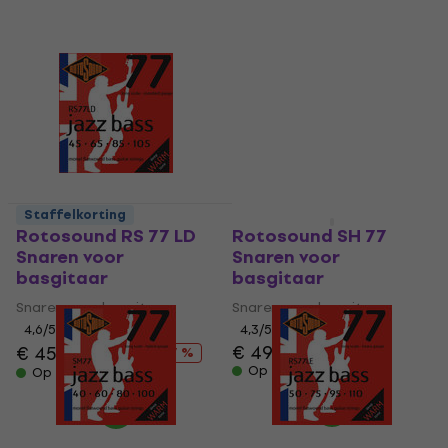
Staffelkorting
Staffelkorting
Rotosound RS 77 LD
Rotosound SH 77
Snaren voor
Snaren voor
basgitaar
basgitaar
Snaren voor basgitaar
Snaren voor basgitaar
4,6
/5
4,3
/5
€ 49
€ 50,30
€ 45
€ 53,90
- 17 %
Op voorraad
Op voorraad