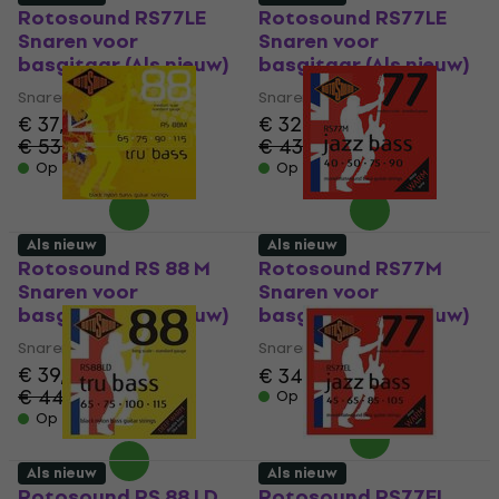
Rotosound RS77LE
Rotosound RS77LE
Snaren voor
Snaren voor
basgitaar (Als nieuw)
basgitaar (Als nieuw)
Snaren voor basgitaar
Snaren voor basgitaar
€ 37,20
€ 32,50
€ 53,36
€ 43,70
- 30 %
- 26 %
Op voorraad
Op voorraad
Als nieuw
Als nieuw
Rotosound RS 88 M
Rotosound RS77M
Snaren voor
Snaren voor
basgitaar (Als nieuw)
basgitaar (Als nieuw)
Snaren voor basgitaar
Snaren voor basgitaar
€ 39,10
€ 34,40
€ 39,40
€ 44,40
- 12 %
Op voorraad
Op voorraad
Als nieuw
Als nieuw
Rotosound RS 88 LD
Rotosound RS77EL