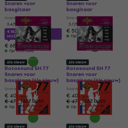
Snaren voor
Snaren voor
basgitaar
basgitaar
Snaren voor basgitaar
Snaren voor basgitaar
3,4
/5
3,7
/5
€ 50
€ 55,77
met code
Op voorraad
MUZMUZ-15
€ 68,90
Op voorraad
Als nieuw
Als nieuw
Rotosound SH 77
Rotosound SH 77
Snaren voor
Snaren voor
basgitaar (Als nieuw)
basgitaar (Als nieuw)
Snaren voor basgitaar
Snaren voor basgitaar
€ 40,20
€ 40,20
€ 47,70
€ 47,70
- 16 %
- 16 %
Op voorraad
Op voorraad
Als nieuw
Als nieuw