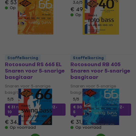
€ 53,90
3,6
/5
Op voorraad
€ 49,90
Op voorraad
Staffelkorting
Staffelkorting
Rotosound RS 665 EL
Rotosound RB 405
Snaren voor 5-snarige
Snaren voor 5-snarige
basgitaar
basgitaar
Snaren voor 5-snarige
Snaren voor 5-snarige
basgitaar
basgitaar
5
/5
5
/5
€ 31
met code
MUZMUZ-
€ 30
met code
MUZMUZ-
10
5
€ 34,90
€ 31,90
Op voorraad
Op voorraad