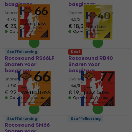
basgitaar
basgitaar
Snaren voor basgitaar
Snaren voor basgitaar
4,7
/5
4,5
/5
€ 23,90
€ 18,30
Op voorraad
Op voorraad
Staffelkorting
Deal
Rotosound RS66LF
Rotosound RB40
Snaren voor
Snaren voor
basgitaar
basgitaar
Snaren voor basgitaar
Snaren voor basgitaar
4,7
/5
4,6
/5
€ 22,50
€ 19,40
Op voorraad
Op voorraad
Staffelkorting
Staffelkorting
Rotosound SM66
Rotosound RS 77 LD
Snaren voor
Snaren voor