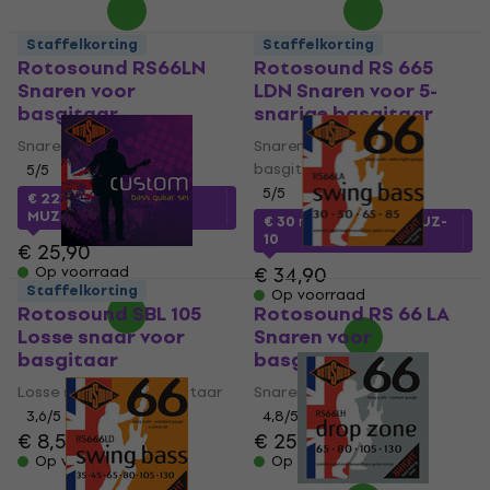
Staffelkorting
Staffelkorting
Rotosound RS66LN
Rotosound RS 665
Snaren voor
LDN Snaren voor 5-
basgitaar
snarige basgitaar
Snaren voor basgitaar
Snaren voor 5-snarige
basgitaar
5
/5
5
/5
€ 22,50
met code
MUZMUZ-10
€ 30
met code
MUZMUZ-
10
€ 25,90
€ 34,90
Op voorraad
Staffelkorting
Op voorraad
Rotosound SBL 105
Rotosound RS 66 LA
Losse snaar voor
Snaren voor
basgitaar
basgitaar
Losse snaar voor basgitaar
Snaren voor basgitaar
3,6
/5
4,8
/5
€ 8,59
€ 25,90
Op voorraad
Op voorraad