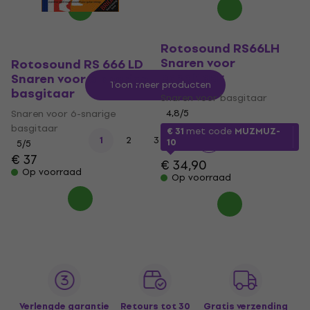
Rotosound RS66LH
Snaren voor
Rotosound RS 666 LD
basgitaar
Snaren voor 6-snarige
Toon meer producten
basgitaar
Snaren voor basgitaar
Snaren voor 6-snarige
4,8
/5
basgitaar
€ 31
met code
MUZMUZ-
1
2
3
4
10
5
/5
€ 37
€ 34,90
Op voorraad
Op voorraad
Verlengde garantie
Retours tot 30
Gratis verzending