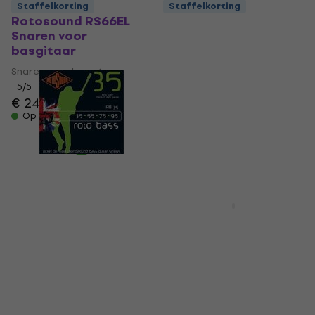
Staffelkorting
Staffelkorting
Rotosound RS66EL
Rotosound RS77LE
Snaren voor
Snaren voor
basgitaar
basgitaar
Snaren voor basgitaar
Snaren voor basgitaar
5
/5
4,5
/5
€ 24,50
€ 45
met code
MUZMUZ-
Op voorraad
15
€ 53,90
Op voorraad
Staffelkorting
Rotosound RB 35
Rotosound RN66LD
Snaren voor
Snaren voor
basgitaar
basgitaar
Snaren voor basgitaar
Snaren voor basgitaar
4,9
/5
4,5
/5
€ 21,90
€ 22,50
met code
Op voorraad
MUZMUZ-10