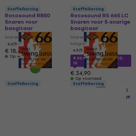
Staffelkorting
Staffelkorting
Rotosound RB50
Rotosound RS 665 LC
Snaren voor
Snaren voor 5-snarige
basgitaar
basgitaar
Snaren voor basgitaar
Snaren voor 5-snarige
basgitaar
4,6
/5
€ 18,40
4,9
/5
Op voorraad
€ 30
met code
MUZMUZ-
10
€ 34,90
Op voorraad
Staffelkorting
Staffelkorting
Rotosound RS66LE
Rotosound RS 665 LD
Snaren voor
Snaren voor 5-snarige
basgitaar
basgitaar
Snaren voor basgitaar
Snaren voor 5-snarige
basgitaar
4,5
/5
€ 22,50
4,6
/5
€ 30
Op voorraad