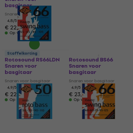
basgitaar
basgitaar
Snaren voor basgitaar
Snaren voor basgitaar
4,8
/5
4,6
/5
€ 22,50
€ 45
€ 53,90
- 17 %
Op voorraad
Op voorraad
Staffelkorting
Staffelkorting
Rotosound RS66LDN
Rotosound BS66
Snaren voor
Snaren voor
basgitaar
basgitaar
Snaren voor basgitaar
Snaren voor basgitaar
4,9
/5
4,9
/5
€ 22,60
€ 23,50
Op voorraad
Op voorraad