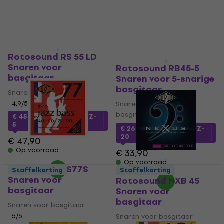
€ 25,90
Op voorraad
Rotosound RS 55 LD
Staffelkorting
Snaren voor
Rotosound RB45-5
basgitaar
Snaren voor 5-snarige
basgitaar
Snaren voor basgitaar
4,9
/5
Snaren voor 5-snarige
basgitaar
€ 45
met code
MUZMUZ-
5
€ 26
met code
MUZMUZ-
20
€ 47,90
Op voorraad
€ 33,90
Op voorraad
Rotosound RS77S
Staffelkorting
Staffelkorting
Snaren voor
Rotosound NXB 45
basgitaar
Snaren voor
basgitaar
Snaren voor basgitaar
5
/5
Snaren voor basgitaar