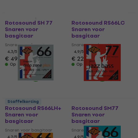
Op voorraad
Staffelkorting
Staffelkorting
Rotosound SH 77
Rotosound RS66LC
Snaren voor
Snaren voor
basgitaar
basgitaar
Snaren voor basgitaar
Snaren voor basgitaar
4,3
/5
4,9
/5
€ 49
€ 50,30
€ 22,60
Op voorraad
Op voorraad
Staffelkorting
Rotosound RS66LH+
Rotosound SM77
Snaren voor
Snaren voor
basgitaar
basgitaar
Snaren voor basgitaar
Snaren voor basgitaar
4,2
/5
4,9
/5