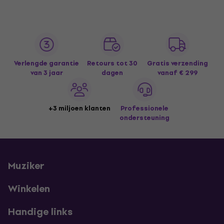
Verlengde garantie
Retours tot 30
Gratis verzending
van 3 jaar
dagen
vanaf € 299
+3 miljoen klanten
Professionele
ondersteuning
Muziker
Winkelen
Handige links