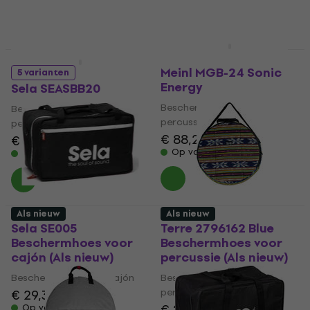
€ 109
€ 11
Op voorraad
Op voorraad
4 varianten
Als nieuw
Als nieuw
Meinl MGB-24 Sonic
5 varianten
Energy
Sela SEASBB20
Beschermhoes voor
Beschermhoes voor
percussie
percussie
€ 88,20
€ 6,99
Op voorraad
Op voorraad
Als nieuw
Als nieuw
Sela SE005
Terre 2796162 Blue
Beschermhoes voor
Beschermhoes voor
cajón (Als nieuw)
percussie (Als nieuw)
Beschermhoes voor cajón
Beschermhoes voor
percussie
€ 29,30
€ 32,67
€ 25,20
€ 26,10
Op voorraad