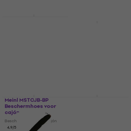
Sela SE090
Beschermhoes voor
Sela SE005
cajón
Beschermhoes voor
cajón
Beschermhoes voor cajón
4,8
/5
Beschermhoes voor cajón
€ 23,40
€ 24,40
4,8
/5
Op voorraad
€ 33
€ 40
- 18 %
Op voorraad
Meinl MSTCJB-BP
Sela SE 219 Handpan
Beschermhoes voor
Bag Beschermhoes
cajón
voor percussie
Beschermhoes voor cajón
Beschermhoes voor
percussie
4,9
/5