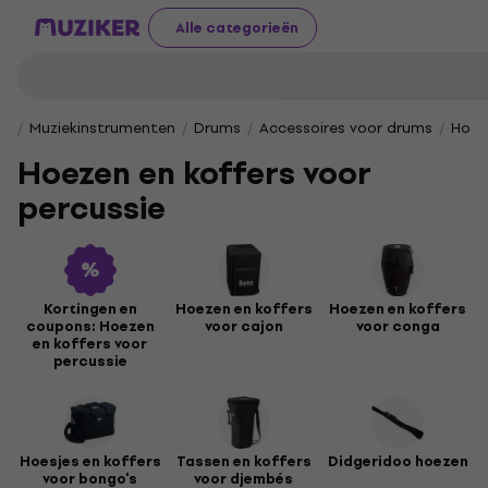
Alle categorieën
Muziekinstrumenten
Drums
Accessoires voor drums
Hoez
Hoezen en koffers voor
percussie
Kortingen en
Hoezen en koffers
Hoezen en koffers
coupons: Hoezen
voor cajon
voor conga
en koffers voor
percussie
Hoesjes en koffers
Tassen en koffers
Didgeridoo hoezen
voor bongo's
voor djembés