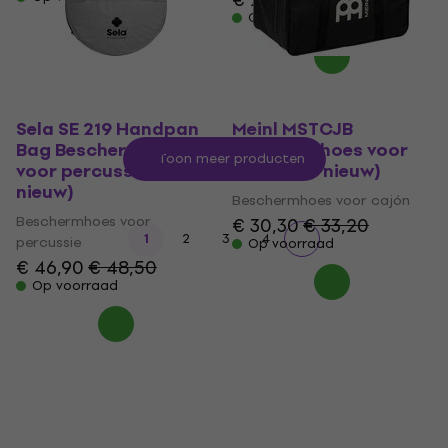
Op voorraad
Sela SE 219 Handpan
Meinl MSTCJB
Bag Beschermhoes
Beschermhoes voor
Toon meer producten
voor percussie (Als
cajón (Als nieuw)
nieuw)
Beschermhoes voor cajón
Beschermhoes voor
€ 30,30
€ 33,20
1
2
3
4
percussie
Op voorraad
€ 46,90
€ 48,50
Op voorraad