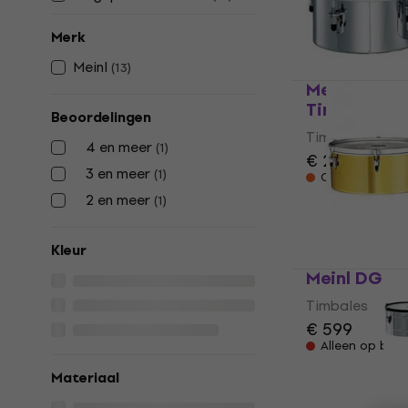
€ 150
Merk
Op voorraad bi
Meinl
(
13
)
Meinl MIT8
Timbales
Beoordelingen
Timbales
4 en meer
(
1
)
€ 231
3 en meer
(
1
)
Op voorraad bi
2 en meer
(
1
)
Kleur
Meinl DG141
Timbales
€ 599
Alleen op best
Materiaal