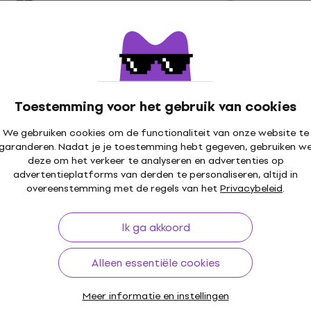
15CH Chroom
Meinl HYT1314 Timbales
Timbales
€ 529
Alleen op bestelling
Toestemming voor het gebruik van cookies
elling
We gebruiken cookies om de functionaliteit van onze website te
garanderen. Nadat je je toestemming hebt gegeven, gebruiken w
deze om het verkeer te analyseren en advertenties op
5B Brass Timbales
advertentieplatforms van derden te personaliseren, altijd in
overeenstemming met de regels van het
Privacybeleid
.
j de leverancier
Ik ga akkoord
Alleen essentiële cookies
Meer informatie en instellingen