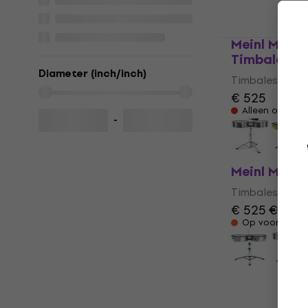
Meinl MT14
Timbales
Diameter (inch/inch)
Timbales
€ 525
Alleen op best
-
Meinl MT141
Timbales
€ 525
€ 536
Op voorraad bi