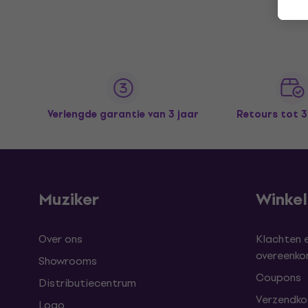
Verlengde garantie van 3 jaar
Retours tot 
Muziker
Winke
Over ons
Klachten 
overeenk
Showrooms
Coupons
Distributiecentrum
Verzendkos
Logo