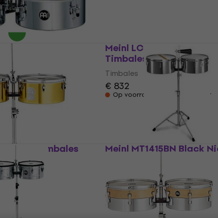
€ 157
Op voorraad bij de leverancier
j de leverancier
10CH Chroom
Meinl LC1BRASS Brass
Timbales
Timbales
€ 832
j de leverancier
Op voorraad bij de leverancier
5 Artist Timbales
Meinl MT1415BN Black Ni
Timbales
Timbales
elling
€ 542
Alleen op bestelling