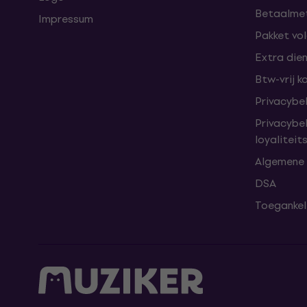
Betaalme
Impressum
Pakket vo
Extra die
Btw-vrij k
Privacybe
Privacybe
loyalitei
Algemene
DSA
Toegankeli