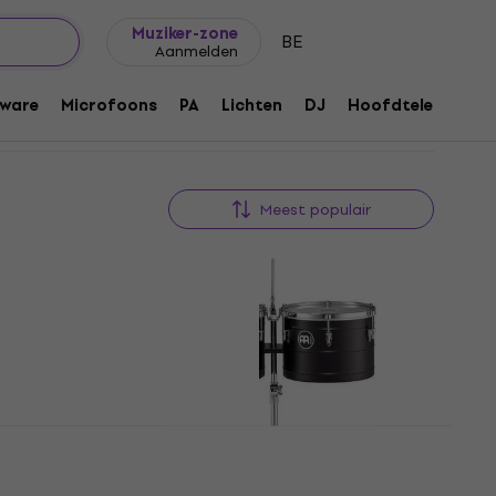
Cadeautips
FAQ
Muziker Blog
Muziker-zone
BE
Aanmelden
ware
Microfoons
PA
Lichten
DJ
Hoofdtelefoons
Meest populair
s
Meinl MTT1415BK Marathon
Turbo Black Timbales
Timbales