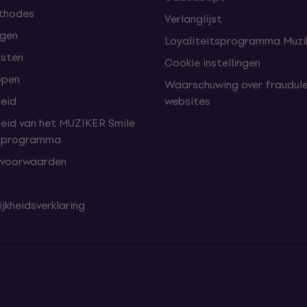
thodes
Verlanglijst
lgen
Loyaliteitsprogramma Muzik
nsten
Cookie instellingen
open
Waarschuwing over fraudul
leid
websites
leid van het MUZIKER Smile
tsprogramma
 voorwaarden
jkheidsverklaring