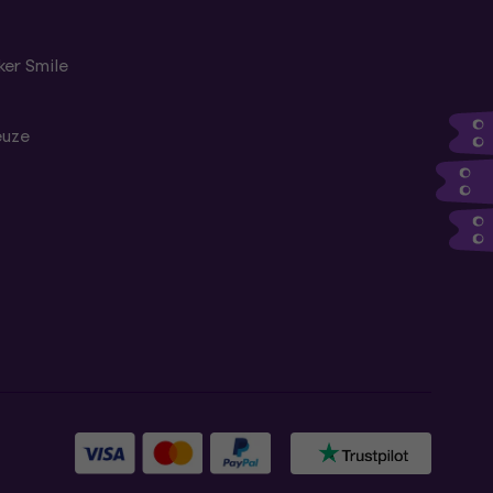
er Smile
euze