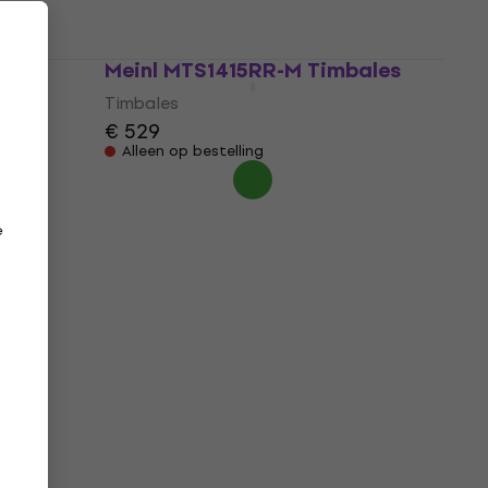
Meinl MTS1415RR-M Timbales
Timbales
€ 529
Alleen op bestelling
e