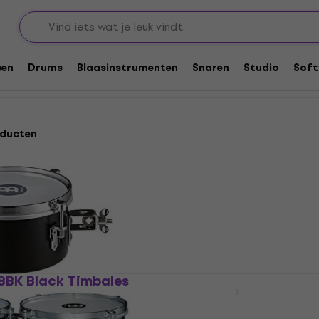
sen
Drums
Blaasinstrumenten
Snaren
Studio
Soft
oducten
8BK Black Timbales
Meinl MDT13CH Timbale
Timbales