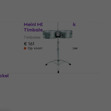
€ 503
Alleen op bestelling
Meinl MDST10BK Black
Timbales
Timbales
€ 161
Op voorraad bij de leverancier
ckel
Meinl LC1STS Artist Timbales
Timbales
€ 791
Alleen op bestelling