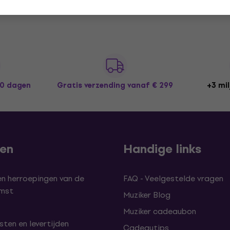
30 dagen
Gratis verzending
vanaf € 299
+3 mil
len
Handige links
en herroepingen van de
FAQ - Veelgestelde vragen
omst
Muziker Blog
Muziker cadeaubon
ten en levertijden
Cadeautips