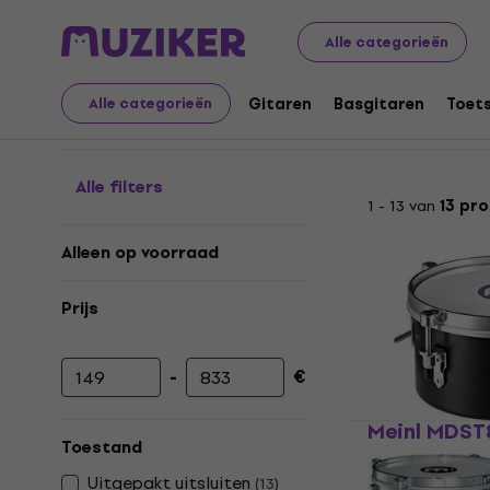
Muziekinstrumenten
Drums
Percussie
Timbales
Alle categorieën
Timbales
Gitaren
Basgitaren
Toet
Alle categorieën
Alle filters
1 - 13 van
13 pr
Alleen op voorraad
Prijs
-
€
Minimumprijs
Maximumprijs
Meinl MDST
Toestand
Timbales
Uitgepakt uitsluiten
(
13
)
4,5
/5