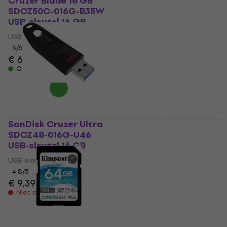
Cruzer Blade 16 GB
SanDisk Extreme
SDCZ50C-016G-B35W
CompactFlash 32 GB
USB-sleutel 16 GB
SDCFXSB-032G-G46
CompactFlash 32 GB
USB-sleutel
Geheugenkaart
5
/5
€ 6,99
Geheugenkaart
Op voorraad
5
/5
€ 72,10
€ 82,60
- 13 %
Op voorraad
SanDisk Cruzer Ultra
SanDisk Ultra
SDCZ48-016G-U46
microSDHC 400 GB
USB-sleutel 16 GB
SDSQUA4-400G-
GN6MA Micro SDHC
USB-sleutel
400 GB
4,8
/5
Geheugenkaart
€ 9,39
Geheugenkaart
Niet op voorraad
4,9
/5
€ 69
Alleen op bestelling