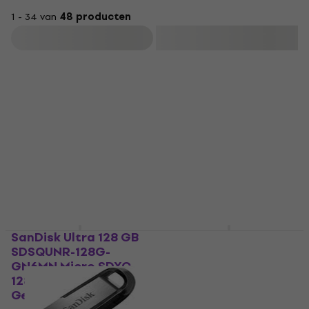
1 - 34 van
48 producten
Filteren
SanDisk Ultra 128 GB
SanDisk Ultra 64 GB
SDSQUNR-128G-
SDSQUNR-064G-
GN6MN Micro SDXC
GN3MN Micro SDXC 64
128 GB
GB Geheugenkaart
Geheugenkaart
Geheugenkaart