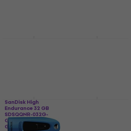
USB-sleutel 16 GB
USB-sleutel
USB-sleutel
4,9
/5
€ 21,20
4,8
/5
€ 9,69
Niet op voorraad
Niet op voorraad
SanDisk Ultra Fit
SanDisk Ultra 32 GB
SDCZ430-064G-G46
SDSQUNR-032G-
USB-sleutel 64 GB
GN3MN Micro SDHC
32 GB Geheugenkaart
USB-sleutel
Geheugenkaart
4,9
/5
€ 19,20
4,9
/5
€ 14,80
Niet op voorraad
Niet op voorraad
SanDisk High
SanDisk Ultra Flair
Endurance 32 GB
SDCZ73-064G-G46B
SDSQQNR-032G-
USB-sleutel 64 GB
GN6IA Micro SDHC 32
USB-sleutel
GB Geheugenkaart
5
/5