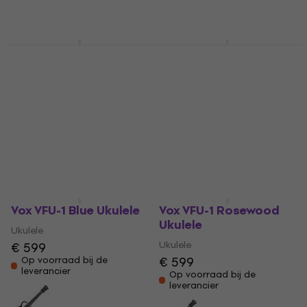
Ortega RUSL-HSB
Ortega OUBJE90-MA-L
Sunburst Ukulele
Natural Ukulele
Ukulele
Ukulele
€ 330
4
/5
€ 251
Op voorraad bij de
leverancier
Op voorraad bij de
leverancier
Vox VFU-1 Blue Ukulele
Vox VFU-1 Rosewood
Ukulele
Ukulele
Ukulele
€ 599
€ 599
Op voorraad bij de
leverancier
Op voorraad bij de
leverancier