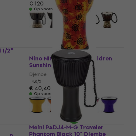
€ 120
Op voorraad
 1/2"
Nino NINO-EMDJ-SU Children
Sunshine 6" Djembe
Djembe
4,6
/5
€ 40,40
Op voorraad
Meinl PADJ4-M-G Traveler
Phantom Black 10" Djembe
ldren