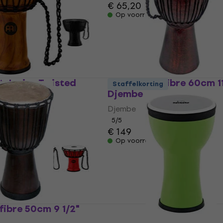
€ 65,20
Op voorraad
A Junior Twisted
Terre Glassfibre 60cm 11
Staffelkorting
jembe
Djembe
Djembe
5
/5
€ 149
Op voorraad
fibre 50cm 9 1/2"
Nino NINO-EMDJ-GA Chi