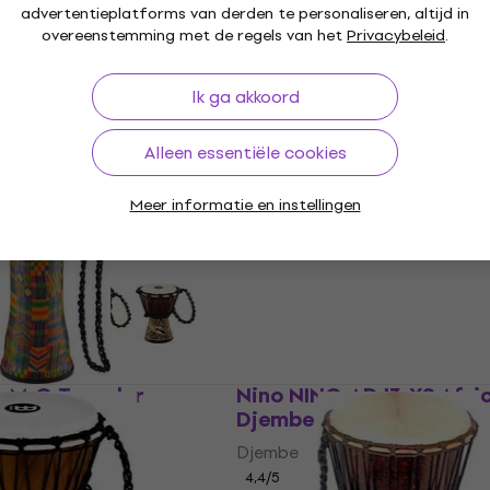
Op voorraad
advertentieplatforms van derden te personaliseren, altijd in
overeenstemming met de regels van het
Privacybeleid
.
Ik ga akkoord
-XXS Headliner
Terre Wonder Base 40c
Alleen essentiële cookies
r 4,5" Djembe
Natural 15 3/4" Djembe
Djembe
Meer informatie en instellingen
€ 239,91
met code
MUZMUZ-15
€ 289
Op voorraad
-M-G Traveler
Nino NINO-ADJ3-XS Afri
t 10" Djembe
Djembe
Djembe
4,4
/5