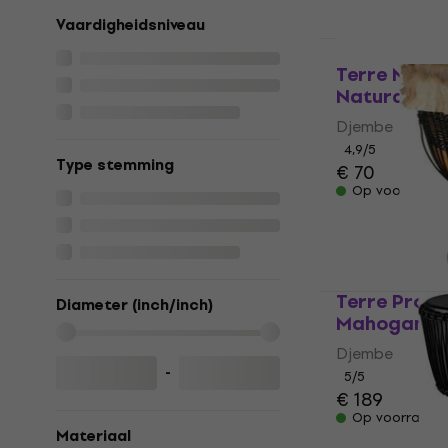
Vaardigheidsniveau
Terre Maho
Natural 8"
Djembe
4,9
/5
Type stemming
€ 70
Op voorraad
Terre Profe
Diameter (inch/inch)
Mahogany 1
Djembe
-
5
/5
€ 189
Op voorraad
Materiaal