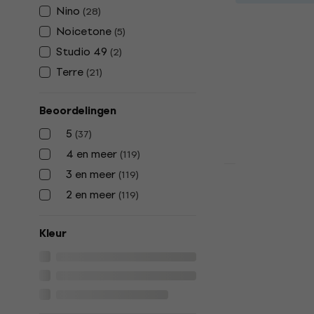
Terre Begin
Nino
(
28
)
Natural 8"
Noicetone
(
5
)
Djembe
Studio 49
(
2
)
4,9
/5
Terre
(
21
)
€ 42,40
Op voorraad
Beoordelingen
5
(
37
)
4 en meer
(
119
)
Staffelkorting
3 en meer
(
119
)
Terre Begi
2 en meer
(
119
)
Natural/Ca
Djembe
Kleur
4,9
/5
€ 91
Op voorraad