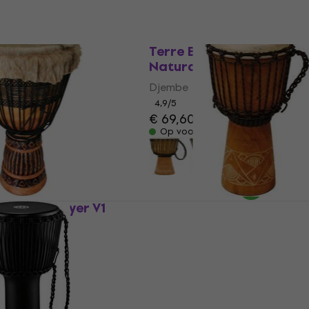
gany 40 cm
Terre Beginner Plain 50
 Djembe
Natural 9" Djembe
Djembe
4,9
/5
€ 69,60
Op voorraad
ssional Player V1
Terre Djembé Carving 
3" Djembe
Natural/Carved 8" Djem
Djembe
4,9
/5
€ 65,80
€ 70
Op voorraad