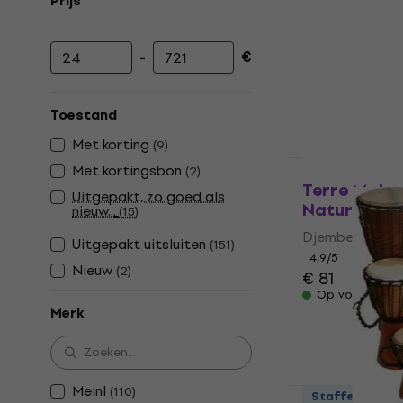
Prijs
-
€
Minimumprijs
Maximumprijs
Toestand
Met korting
(
9
)
Met kortingsbon
Staffelkorting
(
2
)
Terre Maho
Uitgepakt, zo goed als
Natural 10"
nieuw...
(
15
)
Djembe
Uitgepakt uitsluiten
(
151
)
4,9
/5
Nieuw
(
2
)
€ 81
Op voorraad
Merk
Meinl
(
110
)
Staffelkorting