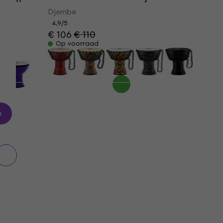
Djembe
4,9
/5
€ 106
€ 110
Op voorraad
n