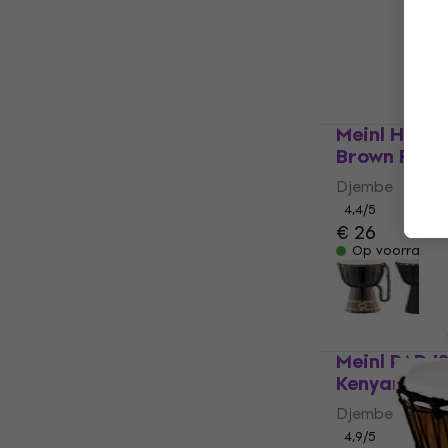
€ 48,90
Op voorraad
Meinl HDJ8
Brown Flowe
Djembe
4,4
/5
€ 26
Op voorraad
Meinl PADJ2
Kenyan Quil
Djembe
4,9
/5