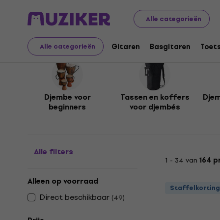
Muziekinstrumenten
Drums
Percussie
Djembe
Alle categorieën
Djembe
Gitaren
Basgitaren
Toet
Alle categorieën
Djembe voor
Tassen en koffers
Dje
beginners
voor djembés
Alle filters
1 - 34 van
164 p
Alleen op voorraad
Staffelkorting
Direct beschikbaar
(
49
)