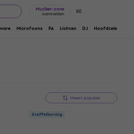
Cadeautips
FAQ
Muziker Blog
Muziker-zone
BE
Aanmelden
ware
Microfoons
PA
Lichten
DJ
Hoofdtelefoons
Meest populair
Staffelkorting