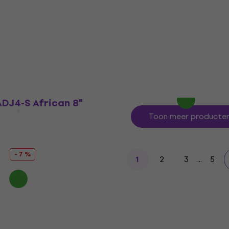
Green Apple 6" Djembe
Djembe
4,6
/5
€ 38
€ 39
Op voorraad
DJ4-S African 8"
Toon meer producte
- 7 %
2
3
...
5
1