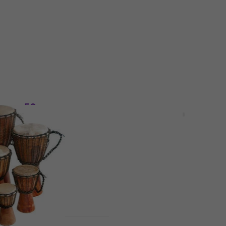
Nieuw
gany 50 cm
Noicetone D064-1 Black
 Djembe
Djembe
Djembe
5
/5
€ 48,90
Op voorraad
Staffelkorting