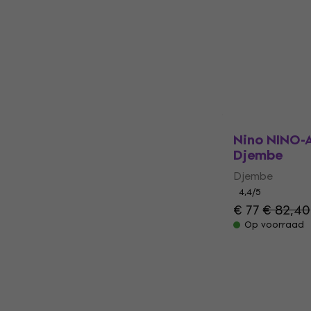
Djembe
5
/5
€ 80
Op voorraad
Nino NINO-A
Djembe
Djembe
4,4
/5
€ 77
€ 82,40
Op voorraad