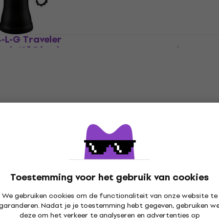
-L-G Traveler
Meinl HDJ7-XXS Headlin
ack 12" Djembe
Black Gecko 4,5" Djemb
Djembe
4,4
/5
€ 26
Op voorraad
Nino NINO-ADJ2-XXS Afr
4,5" Djembe
064-1 Flower 8"
Toestemming voor het gebruik van cookies
Djembe
We gebruiken cookies om de functionaliteit van onze website te
4,4
/5
garanderen. Nadat je je toestemming hebt gegeven, gebruiken w
€ 28,70
deze om het verkeer te analyseren en advertenties op