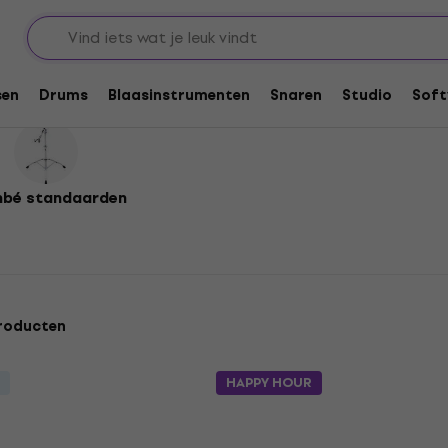
sen
Drums
Blaasinstrumenten
Snaren
Studio
Soft
mbé standaarden
roducten
HAPPY HOUR