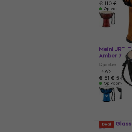
€ 110
€ 112
Op voorraad
Meinl JRD-T
Amber 7" D
Djembe
4,9
/5
€ 51
€ 54,90
Op voorraad
Terre Glass
Deal
Djembe