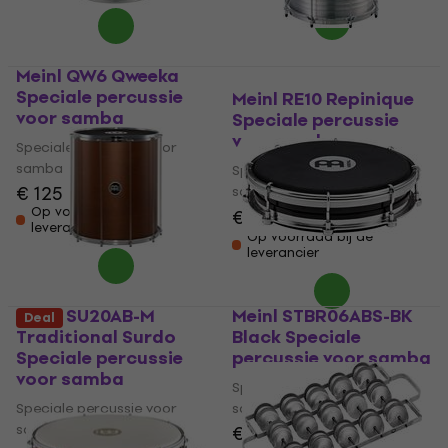
Meinl QW6 Qweeka
Speciale percussie
Meinl RE10 Repinique
voor samba
Speciale percussie
voor samba
Speciale percussie voor
samba
Speciale percussie voor
€ 125
samba
Op voorraad bij de
€ 150
€ 161
- 7 %
leverancier
Op voorraad bij de
leverancier
Meinl SU20AB-M
Meinl STBR06ABS-BK
Deal
Traditional Surdo
Black Speciale
Speciale percussie
percussie voor samba
voor samba
Speciale percussie voor
Speciale percussie voor
samba
samba
€ 36,90
€ 37,40