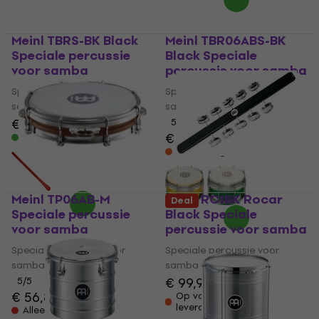
Meinl TBRS-BK Black
Meinl TBR06ABS-BK
Speciale percussie
Black Speciale
voor samba
percussie voor samba
Speciale percussie voor
Speciale percussie voor
samba
samba
€ 3,79
5
/5
€ 38
€ 38,80
Op voorraad
Onderweg
Meinl TP06AB-M
Meinl RC1BK Rocar
Deal
Speciale percussie
Black Speciale
voor samba
percussie voor samba
Speciale percussie voor
Speciale percussie voor
samba
samba
€ 99,90
€ 101
5
/5
€ 56,80
Op voorraad bij de
leverancier
Alleen op bestelling