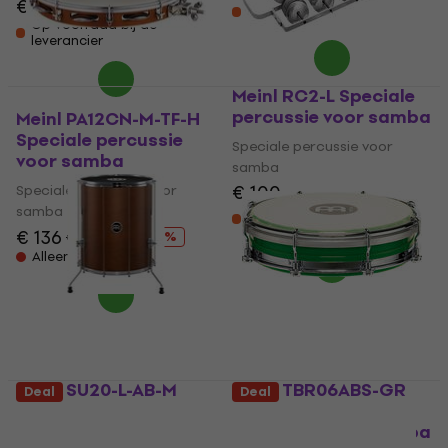
€ 486
Op voorraad bij de
leverancier
Op voorraad bij de
leverancier
Meinl RC2-L Speciale
percussie voor samba
Meinl PA12CN-M-TF-H
Speciale percussie
Speciale percussie voor
voor samba
samba
€ 100
Speciale percussie voor
samba
Op voorraad bij de
leverancier
€ 136
€ 151
- 10 %
Alleen op bestelling
Meinl SU20-L-AB-M
Meinl TBR06ABS-GR
Deal
Deal
Traditional Stand
Green Speciale
Surdo Speciale
percussie voor samba