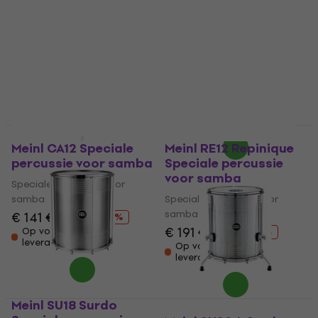
percussie voor samba
Speciale percussie voor
Speciale percussie voor
samba
samba
5
/5
€ 38
€ 508
Op voorraad bij de
Alleen op bestelling
leverancier
Deal
Meinl CA12 Speciale
Meinl RE12 Repinique
percussie voor samba
Speciale percussie
voor samba
Speciale percussie voor
samba
Speciale percussie voor
samba
€ 141
€ 150
- 6 %
€ 191
€ 211
Op voorraad bij de
- 9 %
leverancier
Op voorraad bij de
leverancier
Meinl SU18 Surdo