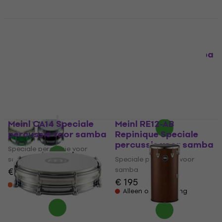
Meinl TBR06ABS-Y
Meinl SU22-L-AB-M
Yellow Speciale
Traditional Stand
percussie voor samba
Surdo Speciale
percussie voor samba
Speciale percussie voor
samba
Speciale percussie voor
samba
5
/5
€ 38
€ 549
Op voorraad bij de
Op voorraad bij de
leverancier
leverancier
Meinl CA14 Speciale
Meinl RE12-AB
percussie voor samba
Repinique Speciale
percussie voor samba
Speciale percussie voor
samba
Speciale percussie voor
samba
€ 171
€ 195
Op voorraad bij de
leverancier
Alleen op bestelling