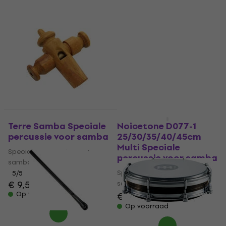
Terre Samba Speciale
Noicetone D077-1
percussie voor samba
25/30/35/40/45cm
Multi Speciale
Speciale percussie voor
percussie voor samba
samba
Speciale percussie voor
5
/5
€ 9,59
samba
Op voorraad
€ 549
€ 599
- 8 %
Op voorraad