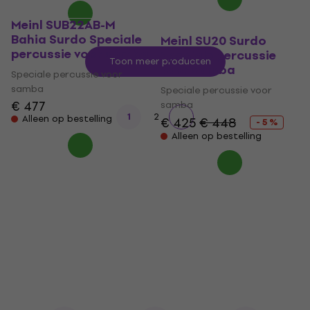
Meinl SUB22AB-M
Bahia Surdo Speciale
Meinl SU20 Surdo
percussie voor samba
Speciale percussie
Toon meer producten
voor samba
Speciale percussie voor
samba
Speciale percussie voor
€ 477
samba
1
2
Alleen op bestelling
€ 425
€ 448
- 5 %
Alleen op bestelling