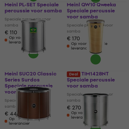
Meinl PL-SET Speciale
Meinl QW10 Qweeka
percussie voor samba
Speciale percussie
voor samba
Speciale percussie voor
samba
Speciale percussie voor
samba
€ 110
€ 170
Op voorraad bij de
leverancier
Op voorraad bij de
leverancier
Meinl SUC20 Classic
Meinl TIM1428NT
Deal
Series Surdos
Speciale percussie
Speciale percussie
voor samba
voor samba
Speciale percussie voor
Speciale percussie voor
samba
samba
€ 270
€ 448
Op voorraad bij de
leverancier
Op voorraad bij de
leverancier