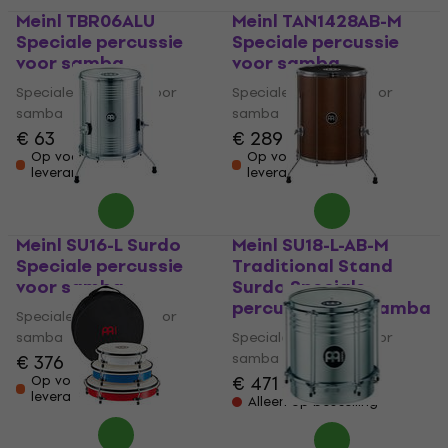
Meinl TBR06ALU
Meinl TAN1428AB-M
Speciale percussie
Speciale percussie
voor samba
voor samba
Speciale percussie voor
Speciale percussie voor
samba
samba
€ 63
€ 289
Op voorraad bij de
Op voorraad bij de
leverancier
leverancier
Meinl SU16-L Surdo
Meinl SU18-L-AB-M
Speciale percussie
Traditional Stand
voor samba
Surdo Speciale
percussie voor samba
Speciale percussie voor
samba
Speciale percussie voor
samba
€ 376
€ 471
Op voorraad bij de
leverancier
Alleen op bestelling