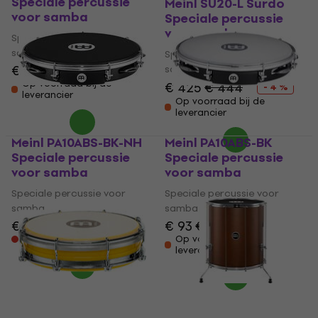
Speciale percussie
Meinl SU20-L Surdo
voor samba
Speciale percussie
voor samba
Speciale percussie voor
samba
Speciale percussie voor
€ 333
€ 343
samba
Op voorraad bij de
€ 425
€ 444
- 4 %
leverancier
Op voorraad bij de
leverancier
Meinl PA10ABS-BK-NH
Meinl PA10ABS-BK
Speciale percussie
Speciale percussie
voor samba
voor samba
Speciale percussie voor
Speciale percussie voor
samba
samba
€ 106
€ 93
€ 98
Alleen op bestelling
Op voorraad bij de
leverancier