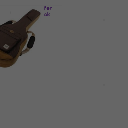
20539B Eco Koffer
Staffelkorting
ische gitaar Black
CNB CB1880D Koffer vo
akoestische gitaar
oestische gitaar
Koffer voor akoestische gitaar
5
/5
€ 61,90
Op voorraad
41-BR Koffer voor
e gitaar Brown
CNB DGB680 Koffer voo
akoestische gitaar Blac
oestische gitaar
Koffer voor akoestische gitaar
4,7
/5
€ 27
Op voorraad