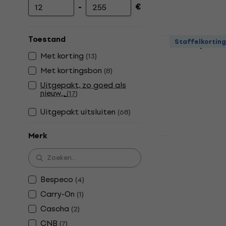
-
€
Minimumprijs
Maximumprijs
Pasadena P
Toestand
Staffelkorting
voor akoest
Met korting
(
13
)
Koffer voor ak
Met kortingsbon
(
8
)
4,7
/5
Uitgepakt, zo goed als
€ 24,90
nieuw...
(
17
)
Op voorraad
Uitgepakt uitsluiten
(
68
)
Merk
CNB DGB128
akoestische
Bespeco
Koffer voor ak
(
4
)
4,9
/5
Carry-On
(
1
)
€ 32,90
Cascha
(
2
)
Op voorraad
CNB
(
7
)