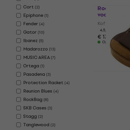
Cort
(
2
)
RockBag RB
voor akoest
Epiphone
(
1
)
Koffer voor ak
Fender
(
4
)
4,5
/5
Gator
(
10
)
€ 13,30
Ibanez
(
5
)
Op voorraad
Madarozzo
(
13
)
MUSIC AREA
(
7
)
Ortega
(
1
)
Ibanez IAB5
Pasadena
(
3
)
akoestisch
Protection Racket
(
4
)
Koffer voor ak
Reunion Blues
(
4
)
4,8
/5
RockBag
(
8
)
€ 54
€ 58
SKB Cases
(
3
)
Op voorraad
Stagg
(
2
)
Tanglewood
(
2
)