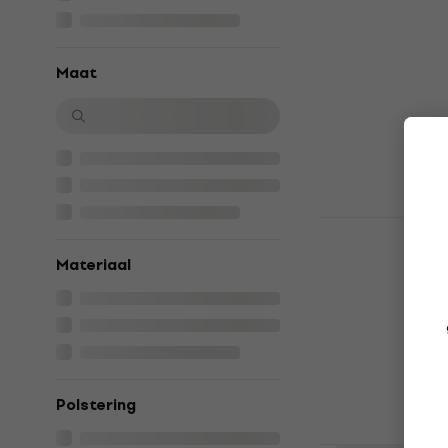
RockBag RB
Koffer voor
gitaar Blac
Maat
Koffer voor ak
4,5
/5
€ 19,50
Op voorraad
Gator GT-A
voor akoest
Materiaal
Koffer voor ak
4,9
/5
€ 106
Op voorraad
Polstering