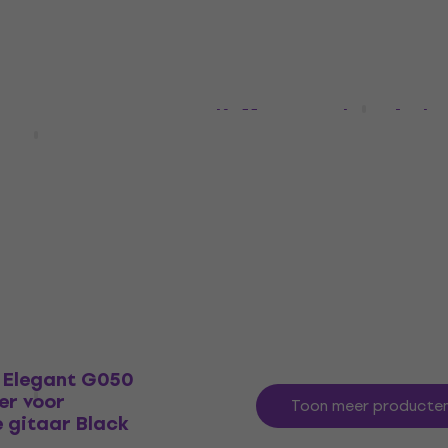
Gator GB-4G-ACOUSTI
Koffer voor akoestische
Elegant G030
gitaar
er voor
 gitaar Black
Koffer voor akoestische gitaar
5
/5
oestische gitaar
€ 50
Op voorraad
MUZMUZ-10
Elegant G050
er voor
Toon meer producte
 gitaar Black