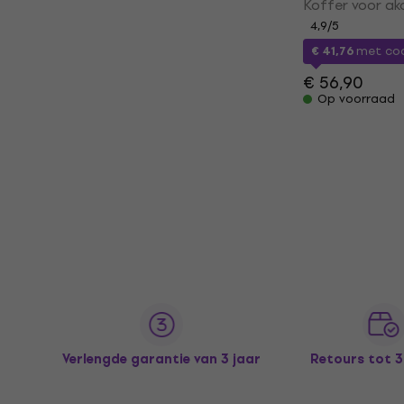
Koffer voor ak
4,9
/5
€ 41,76
met co
€ 56,90
Op voorraad
Verlengde garantie van 3 jaar
Retours tot 