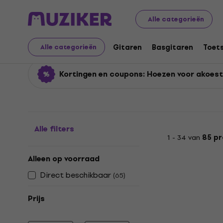
Muziekinstrumenten
Gitaren
Gitaarhoezen en koffer
Alle categorieën
Hoezen voor akoestisc
Gitaren
Basgitaren
Toet
Alle categorieën
Kortingen en coupons: Hoezen voor akoest
Alle filters
1 - 34 van
85 p
Alleen op voorraad
Direct beschikbaar
(
65
)
Prijs