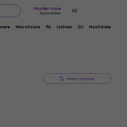
Cadeautips
FAQ
Muziker Blog
Muziker-zone
BE
Aanmelden
ware
Microfoons
PA
Lichten
DJ
Hoofdtelefoons
Meest populair