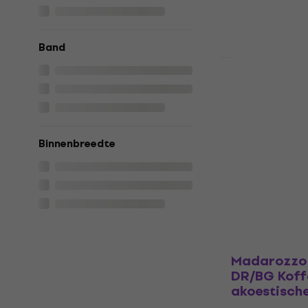
Band
Staffelkorting
Madarozzo 
DR/BG Koff
akoestische
Koffer voor ak
Binnenbreedte
4,9
/5
€ 30
met code
€ 34,90
Op voorraad
Madarozzo 
DR/BG Koff
akoestische