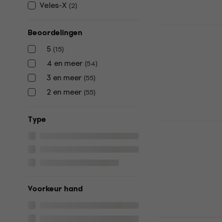
Veles-X
(
2
)
Gator GBE-
Beoordelingen
akoestische
5
(
15
)
Koffer voor ak
4 en meer
(
54
)
4,8
/5
3 en meer
€ 30
(
55
)
Op voorraad
2 en meer
(
55
)
Type
RockBag RB
Koffer voor
gitaar Blac
Koffer voor ak
4,5
/5
€ 26,20
Voorkeur hand
Op voorraad