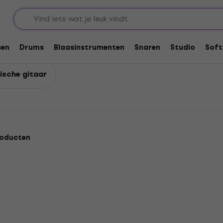
s
Hoezen voor akoestische gitaar
he gitaar
sen
Drums
Blaasinstrumenten
Snaren
Studio
Soft
ische gitaar
roducten
Staffelkorting