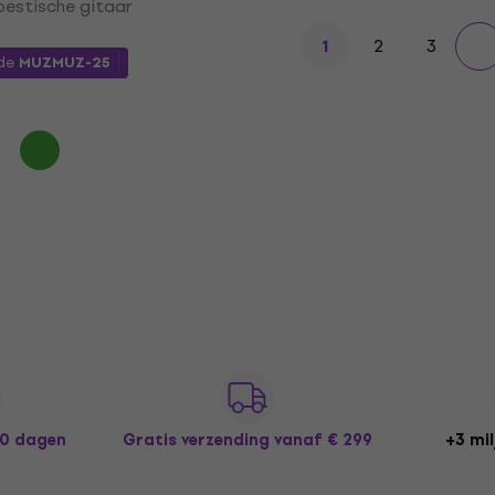
oestische gitaar
2
3
1
de
MUZMUZ-25
30 dagen
Gratis verzending
vanaf € 299
+3 mil