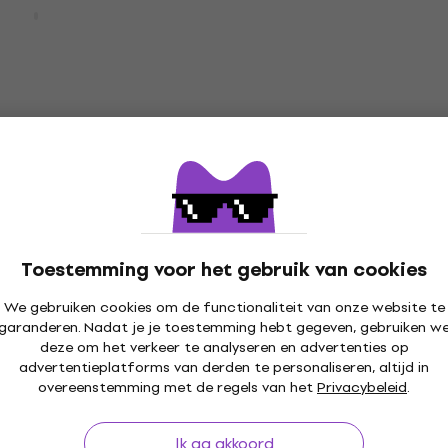
20529B Basic
RockBag RB20519B/PLU
 akoestische
Student Koffer voor
k
akoestische gitaar Blac
oestische gitaar
Koffer voor akoestische gitaar
4,5
/5
€ 33,40
Op voorraad
COUSTIC Koffer
Madarozzo Essential G1
ische gitaar Tan
DR/BG Koffer voor
Toestemming voor het gebruik van cookies
akoestische gitaar Blac
oestische gitaar
Koffer voor akoestische gitaar
We gebruiken cookies om de functionaliteit van onze website te
4,6
/5
garanderen. Nadat je je toestemming hebt gegeven, gebruiken w
€ 35,90
deze om het verkeer te analyseren en advertenties op
Op voorraad
advertentieplatforms van derden te personaliseren, altijd in
overeenstemming met de regels van het
Privacybeleid
.
Ik ga akkoord