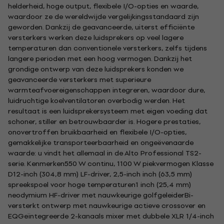
helderheid, hoge output, flexibele I/O-opties en waarde,
waardoor ze de wereldwijde vergelijkingsstandaard zijn
geworden. Dankzij de geavanceerde, uiterst efficiënte
versterkers werken deze luidsprekers op veel lagere
temperaturen dan conventionele versterkers, zelfs tijdens
langere perioden met een hoog vermogen. Dankzij het
grondige ontwerp van deze luidsprekers konden we
geavanceerde versterkers met superieure
warmteafvoereigenschappen integreren, waardoor dure,
luidruchtige koelventilatoren overbodig werden. Het
resultaat is een luidsprekersysteem met eigen voeding dat
schoner, stiller en betrouwbaarder is. Hogere prestaties,
onovertroffen bruikbaarheid en flexibele I/O-opties,
gemakkelijke transporteerbaarheid en ongeëvenaarde
waarde: u vindt het allemaal in de Alto Professional TS2-
serie. Kenmerken550 W continu, 1100 W piekvermogen Klasse
D12-inch (304,8 mm) LF-driver, 2,5-inch inch (63,5 mm)
spreekspoel voor hoge temperaturen1 inch (25,4 mm)
neodymium HF-driver met nauwkeurige golfgeleiderBi-
versterkt ontwerp met nauwkeurige actieve crossover en
EQGeïntegreerde 2-kanaals mixer met dubbele XLR 1/4-inch