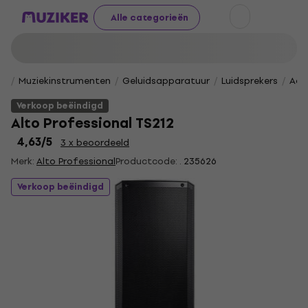
Alle categorieën
Muziekinstrumenten
Geluidsapparatuur
Luidsprekers
Acti
Verkoop beëindigd
Alto Professional TS212
4,63
/5
3 x beoordeeld
Merk:
Alto Professional
Productcode: .
235626
Verkoop beëindigd