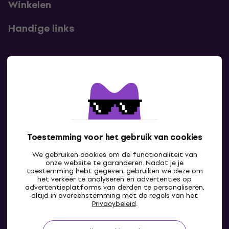
Winkelen
Handige links
Contact
Neem contact met ons op
Toestemming voor het gebruik van cookies
We gebruiken cookies om de functionaliteit van
onze website te garanderen. Nadat je je
toestemming hebt gegeven, gebruiken we deze om
het verkeer te analyseren en advertenties op
advertentieplatforms van derden te personaliseren,
altijd in overeenstemming met de regels van het
BE
Privacybeleid
.