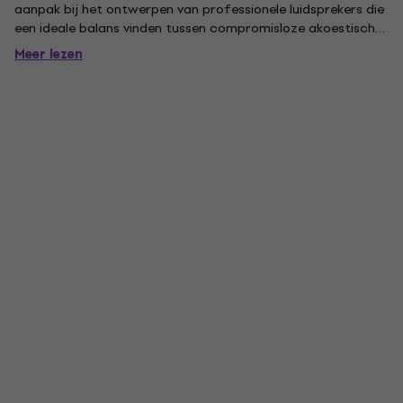
aanpak bij het ontwerpen van professionele luidsprekers die
een ideale balans vinden tussen compromisloze akoestische
prestaties, het complete scala aan functies die gebruikers
Meer lezen
eisen en uitstekende ergonomie en bruikbaarheid -...