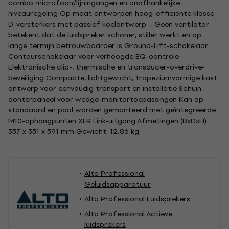
combo microfoon/lijningangen en onafhankelijke
niveauregeling Op maat ontworpen hoog-efficiënte klasse
D-versterkers met passief koelontwerp – Geen ventilator
betekent dat de luidspreker schoner, stiller werkt en op
lange termijn betrouwbaarder is Ground-Lift-schakelaar
Contourschakelaar voor verhoogde EQ-controle
Elektronische clip-, thermische en transducer-overdrive-
beveiliging Compacte, lichtgewicht, trapeziumvormige kast
ontwerp voor eenvoudig transport en installatie Schuin
achterpaneel voor wedge-monitortoepassingen Kan op
standaard en paal worden gemonteerd met geïntegreerde
M10-ophangpunten XLR Link-uitgang Afmetingen (BxDxH):
357 x 351 x 591 mm Gewicht: 12,86 kg.
Alto Professional
Geluidsapparatuur
Alto Professional Luidsprekers
Alto Professional Actieve
luidsprekers