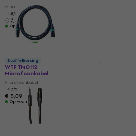
Microfoonkabel
Microfoonkabel
4,8
/5
4,8
/5
€ 8,39
€ 7,49
Op voorraad
Op voorraad
Staffelkorting
Staffelkorting
WTF TMC112
3 varianten
Microfoonkabel
Revoltage MCP06
Purple Paars
Microfoonkabel
4,8
/5
Microfoonkabel
€ 8,09
4,6
/5
Op voorraad
€ 5,89
Op voorraad