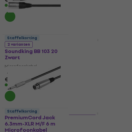
Op voorraad
Staffelkorting
Staffelkorting
Soundking BXX018 3 m
2 varianten
Microfoonkabel
Soundking BB 103 20
Zwart
Microfoonkabel
5
/5
Microfoonkabel
€ 10,90
4,7
/5
Op voorraad
€ 9,89
Op voorraad
Staffelkorting
Staffelkorting
PremiumCord Jack
2 varianten
6.3mm-XLR M/F 6 m
Cordial EM 5 MP Zwart
Microfoonkabel