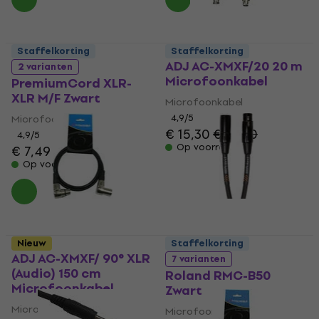
Staffelkorting
Staffelkorting
ADJ AC-XMXF/20 20 m
2 varianten
Microfoonkabel
PremiumCord XLR-
XLR M/F Zwart
Microfoonkabel
4,9
/5
Microfoonkabel
€ 15,30
€ 16,30
4,9
/5
Op voorraad
€ 7,49
Op voorraad
Nieuw
Staffelkorting
ADJ AC-XMXF/ 90° XLR
7 varianten
(Audio) 150 cm
Roland RMC-B50
Microfoonkabel
Zwart
Microfoonkabel
Microfoonkabel