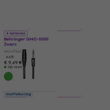
Op voorraad
Op voorraad
Staffelkorting
Staffelkorting
4 varianten
8 varianten
Behringer GMC-1000
Cordial CCM 5 FM
Zwart
Zwart
Microfoonkabel
Microfoonkabel
4,6
/5
4,9
/5
€ 9,49
€ 10,90
€ 7,20
Op voorraad
Op voorraad
Staffelkorting
Staffelkorting
4 varianten
2 varianten
Roland RCC-5-TRXF
Cordial CSM 10 FM