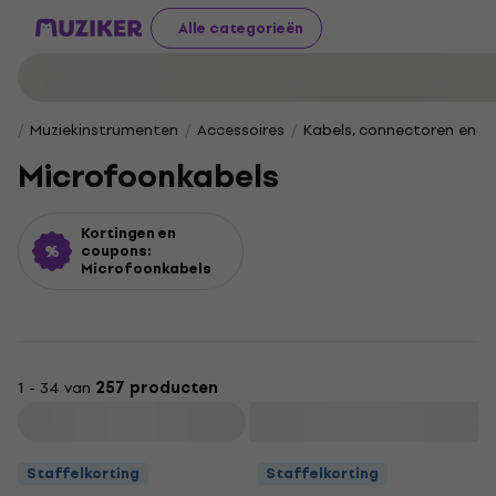
Alle categorieën
Muziekinstrumenten
Accessoires
Kabels, connectoren en v
Microfoonkabels
Kortingen en
coupons:
Microfoonkabels
1 - 34 van
257 producten
Filteren
Staffelkorting
Staffelkorting