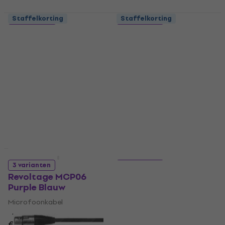
Staffelkorting
Staffelkorting
4 varianten
3 varianten
Roland RCC-10-TRXM
WTF MIC 036 Geel
Zwart
Microfoonkabel
Microfoonkabel
4,2
/5
€ 8,69
4,9
/5
€ 12,30
€ 15
Op voorraad
- 18 %
Op voorraad
Staffelkorting
Staffelkorting
3 varianten
3 varianten
Revoltage MCP06
WTF MIC 060 Zwart
Purple Blauw
Microfoonkabel
Microfoonkabel
4,5
/5
€ 10,90
4,6
/5
€ 5,89
Op voorraad