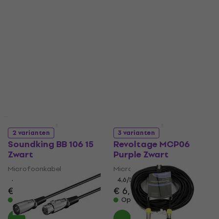
Staffelkorting
Staffelkorting
2 varianten
3 varianten
Soundking BB 106 15
Revoltage MCP06
Zwart
Purple Zwart
Microfoonkabel
Microfoonkabel
4,7
/5
4,6
/5
€ 8,49
€ 6,09
Op voorraad
Op voorraad