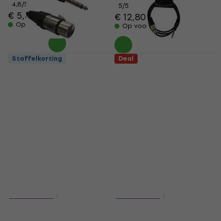
4,8
/5
5
/5
€ 5,49
€ 12,80
Op voorraad
Op voorraad
Staffelkorting
Deal
Accu Cable AC-XF-
ADJ AC-XF-J6S/XLR
J6S/3 XLR 3 m
F/6,3 Jack Stereo 150
Microfoonkabel
cm Microfoonkabel
Microfoonkabel
Microfoonkabel
€ 6,39
4,6
/5
€ 4,69
Op voorraad
Op voorraad
Staffelkorting
Staffelkorting
4 varianten
9 varianten
Cordial CPM 15 FM
Cordial EM 1,5 FM