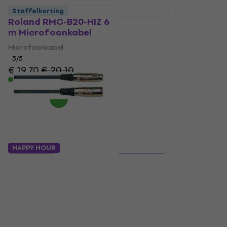
Staffelkorting
Staffelkorting
Roland RMC-B20-HIZ 6
3 varianten
m Microfoonkabel
Revoltage MCP06
Purple Oranje
Microfoonkabel
5
/5
Microfoonkabel
€ 19,70
€ 20,10
4,6
/5
Op voorraad
€ 5,89
Op voorraad
HAPPY HOUR
Staffelkorting
2 varianten
3 varianten
Soundking BB 109 15
RockCable RCL 3030
Zwart
D6 Zwart
Microfoonkabel
Microfoonkabel
4,6
/5
4,8
/5
€ 6,89
€ 6,59