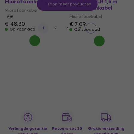
Microfoonkabel
2J6M/1,5 XLR 1,5 m
Toon meer producten
Microfoonkabel
Microfoonkabel
Microfoonkabel
5
/5
€ 48,30
€ 7,09
...
1
2
3
8
Op voorraad
Op voorraad
Verlengde garantie
Retours tot 30
Gratis verzending