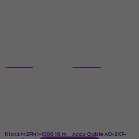
Zwart
Gold Zwart
Microfoonkabel
Microfoonkabel
4,9
/5
4,9
/5
€ 10,10
€ 30,40
Op voorraad
Op voorraad
Staffelkorting
Nieuw
5 varianten
4 varianten
Bespeco BSMB300
Roland RMC-G10
Zwart
Zwart
Microfoonkabel
Microfoonkabel
4,9
/5
4,9
/5
€ 6,59
€ 24,20
Op voorraad
Op voorraad
Klotz M2FM1-1000 10 m
Accu Cable AC-2XF-