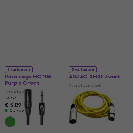
Zwart
Zwart
Microfoonkabel
Microfoonkabel
5
/5
4,9
/5
€ 22
€ 3,89
€ 4,99
- 22 %
Op voorraad
Op voorraad
Deal
Staffelkorting
3 varianten
3 varianten
Revoltage MCP06
ADJ AC-XMXF Zwart
Purple Groen
Microfoonkabel
Microfoonkabel
4,9
/5
€ 3,89
€ 4,59
4,6
/5
€ 5,89
Op voorraad
Op voorraad