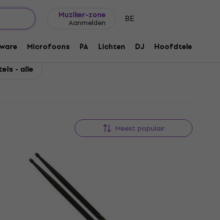
Cadeautips
FAQ
Muziker Blog
Muziker-zone
BE
Aanmelden
ware
Microfoons
PA
Lichten
DJ
Hoofdtelefoons
ls - alle
Meest populair