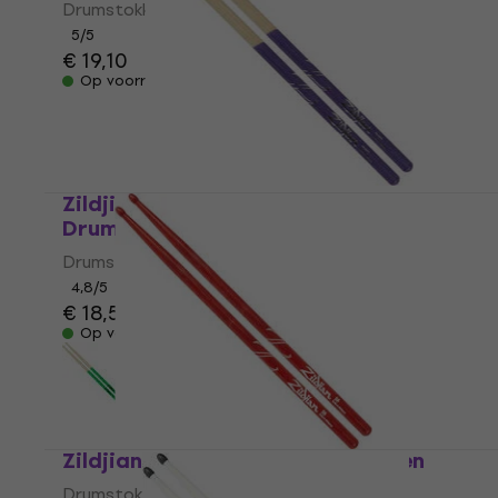
Drumstokken
5
/5
€ 19,10
Op voorraad
Zildjian Z5ADP 5A Purple Dip
Drumstokken
Drumstokken
4,8
/5
€ 18,50
Op voorraad
Zildjian Z5AR 5A Red Drumstokken
Drumstokken