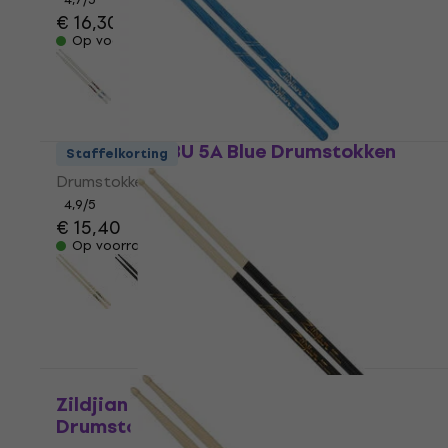
€ 16,30
Op voorraad
Zildjian Z5ABU 5A Blue Drumstokken
Staffelkorting
Drumstokken
4,9
/5
€ 15,40
Op voorraad
Zildjian 7AWD Hickory Dip 7A
Drumstokken