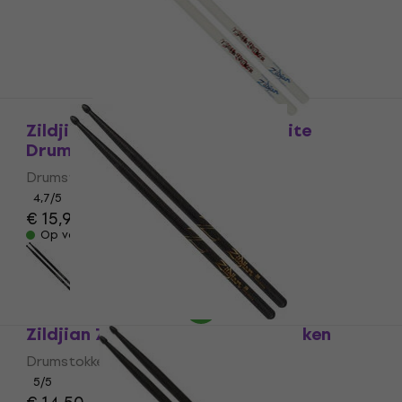
Zildjian ASTB Travis Barker White
Drumstokken
Drumstokken
4,7
/5
€ 15,90
Op voorraad
Zildjian Z5BB 5B Black Drumstokken
Drumstokken
5
/5