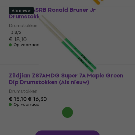
Zildjian ASRB Ronald Bruner Jr
Als nieuw
Drumstokken
Drumstokken
3,8
/5
€ 18,10
Op voorraad
Zildjian ZS7AMDG Super 7A Maple Green
Dip Drumstokken (Als nieuw)
Drumstokken
€ 15,10
€ 16,30
Op voorraad