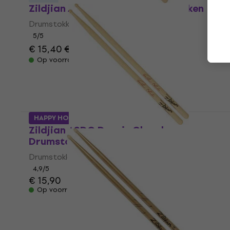
Zildjian ASTR Tré Cool Drumstokken
Drumstokken
5
/5
€ 15,40
€ 17,80
- 13 %
Op voorraad
HAPPY HOUR
Zildjian ASDC Dennis Chambers
Drumstokken
Drumstokken
4,9
/5
€ 15,90
Op voorraad