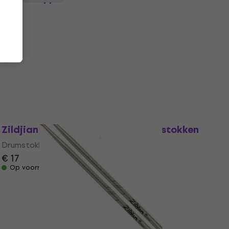
Drumstokken
Drumstokken
4,9
/5
€ 16,30
Op voorraad
Zildjian ASMK Manu Katche Drumstokken
Drumstokken
€ 17
Op voorraad