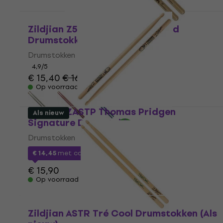
Zildjian Z5ACG 5A Chroma Gold
Drumstokken
Drumstokken
4,9
/5
€ 15,40
€ 16,30
Op voorraad
Zildjian ZASTP Thomas Pridgen
Als nieuw
Signature Drumstokken
Drumstokken
€ 14,45
met code
MUZMUZ-5
€ 15,90
Op voorraad
Zildjian ASTR Tré Cool Drumstokken (Als