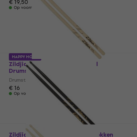
€ 19,50
Op voorraad
HAPPY HOUR
Zildjian ZS5B Super 5B Natural
Drumstokken
Drumstokken
€ 16
Op voorraad
Zildjian Z5AB 5A Black Drumstokken