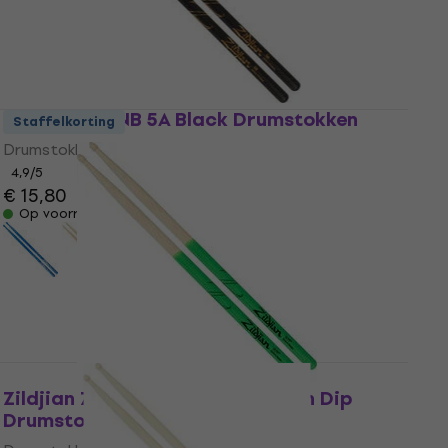
Zildjian Z5ANB 5A Black Drumstokken
Staffelkorting
Drumstokken
4,9
/5
€ 15,80
Op voorraad
Zildjian Z5AMDG 5A Maple Green Dip
Drumstokken