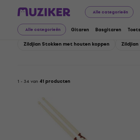
Zildjian
Drums
Zildjian Stokken en trommelborstels
Alle categorieën
Zildjian Stokken en tr
Gitaren
Basgitaren
Toet
Alle categorieën
Zildjian Stokken met houten koppen
Zildjia
1 - 34 van
41 producten