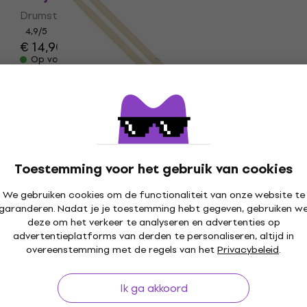
Drumstokken
4,9
/5
€ 14,90
Op voorraad
Zildjian Z5A 5A Natural Drumstokken
Drumstokken
Toestemming voor het gebruik van cookies
4,9
/5
We gebruiken cookies om de functionaliteit van onze website te
€ 13,90
met code
MUZMUZ-5
garanderen. Nadat je je toestemming hebt gegeven, gebruiken w
deze om het verkeer te analyseren en advertenties op
€ 14,90
advertentieplatforms van derden te personaliseren, altijd in
Op voorraad
overeenstemming met de regels van het
Privacybeleid
.
Ik ga akkoord
Zildjian ASRS Ringo Starr Drumstokken
HAPPY HOUR