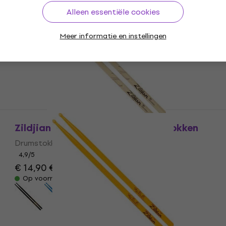
Drumstokken
Alleen essentiële cookies
3,5
/5
€ 20,50
Meer informatie en instellingen
Op voorraad
Zildjian Z5AN 5A Natural Drumstokken
Drumstokken
4,9
/5
€ 14,90
€ 17,20
- 13 %
Op voorraad