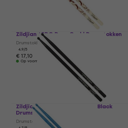
Zildjian ASDG Dave Grohl Drumstokken
Drumstokken
4,9
/5
€ 17,10
Op voorraad
Zildjian ASTBLK Travis Barker Black
Drumstokken
Drumstokken
4,7
/5