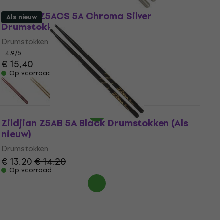
Zildjian Z5ACS 5A Chroma Silver
Als nieuw
Drumstokken
Drumstokken
4,9
/5
€ 15,40
Op voorraad
Zildjian Z5AB 5A Black Drumstokken (Als
nieuw)
Drumstokken
€ 13,20
€ 14,20
Op voorraad