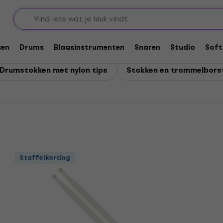
ommelborstels
sen
Drums
Blaasinstrumenten
Snaren
Studio
Soft
n Drumstokken met nylon tips
Stokken en trommelborste
Staffelkorting