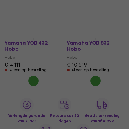
Hobo
Hobo
Hobo
€ 9.769
€ 4.769
Alleen op bestelling
Alleen op bestelling
Yamaha YOB 432
Yamaha YOB 832
Hobo
Hobo
Hobo
Hobo
€ 4.111
€ 10.519
Alleen op bestelling
Alleen op bestelling
Verlengde garantie
Retours tot 30
Gratis verzending
van 3 jaar
dagen
vanaf € 299