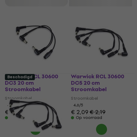
Filteren
Warwick RCL 30600
Warwick RCL 30600
Beschadigd
DC3 20 cm
DC5 20 cm
Stroomkabel
Stroomkabel
Stroomkabel
Stroomkabel
4,7
/5
4,6
/5
€ 1,99
€ 2,09
€ 2,19
Op voorraad
Op voorraad