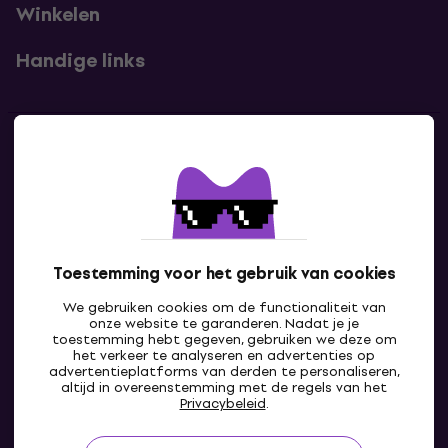
Winkelen
Handige links
Contact
Neem contact met ons op
Toestemming voor het gebruik van cookies
We gebruiken cookies om de functionaliteit van
onze website te garanderen. Nadat je je
toestemming hebt gegeven, gebruiken we deze om
het verkeer te analyseren en advertenties op
advertentieplatforms van derden te personaliseren,
altijd in overeenstemming met de regels van het
BE
Privacybeleid
.