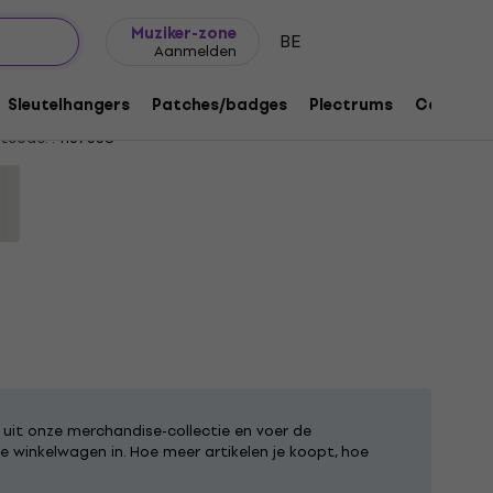
Cadeautips
FAQ
Muziker Blog
Muziker-zone
BE
Aanmelden
Classic Tongue Black 40-45 Sokken
Sleutelhangers
Patches/badges
Plectrums
Cadeaus
tcode: .
1167558
uit onze merchandise-collectie en voer de
e winkelwagen in. Hoe meer artikelen je koopt, hoe