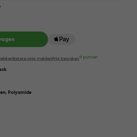
9
lwagen
9 punten
elijken
Betere prijs melden
Prijs bewaken
ack
en, Polyamide