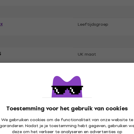
ex
Leeftijdsgroep
5
UK maat
olling Stones
Toestemming voor het gebruik van cookies
aan, Katoen, Polyamide
Materiële specificatie
We gebruiken cookies om de functionaliteit van onze website te
garanderen. Nadat je je toestemming hebt gegeven, gebruiken w
deze om het verkeer te analyseren en advertenties op