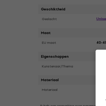
Geschiktheid
Unis
Geslacht
Maat
EU maat
40-4
Eigenschappen
Kunstenaar/Thema
The R
Materiaal
Materiaal
Elast
Ik heb een opmerking over parameters