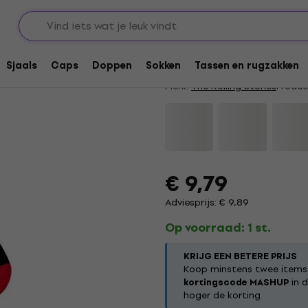
The Rolling Stones 
5
/5
2 x beoordeeld
Sjaals
Caps
Doppen
Sokken
Tassen en rugzakken
Merk:
The Rolling Stones
Produc
€ 9,79
Adviesprijs: € 9,89
Op voorraad: 1 st.
KRIJG EEN BETERE PRIJS
Koop minstens twee items 
kortingscode MASHUP
in d
hoger de korting.