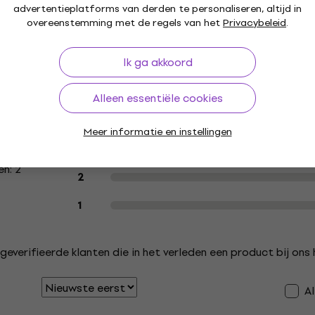
advertentieplatforms van derden te personaliseren, altijd in
overeenstemming met de regels van het
Privacybeleid
.
Ik ga akkoord
Klantbeoordelingen van het produc
5
Alleen essentiële cookies
4
Meer informatie en instellingen
3
n: 2
2
1
geverifieerde klanten die in het verleden een product bij on
A