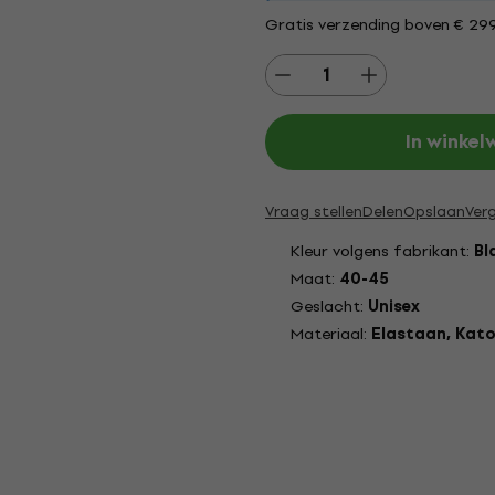
Gratis verzending boven € 29
In winke
Vraag stellen
Delen
Opslaan
Verg
Kleur volgens fabrikant:
Bl
Maat:
40-45
Geslacht:
Unisex
Materiaal:
Elastaan, Kato