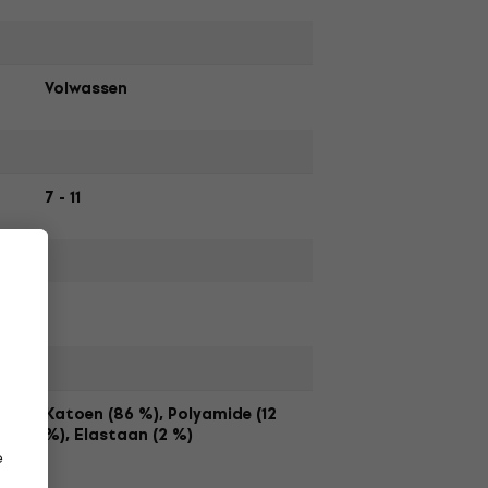
Volwassen
7 - 11
Katoen (86 %), Polyamide (12
%), Elastaan (2 %)
e