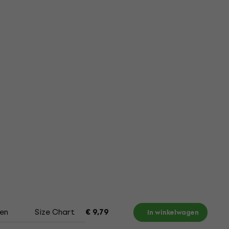
en
Size Chart
€ 9,79
In winkelwagen