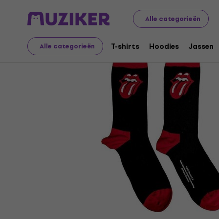
Merch
Muzikale merchandise
Sokken
Alle categorieën
T-shirts
Hoodies
Jassen
Alle categorieën