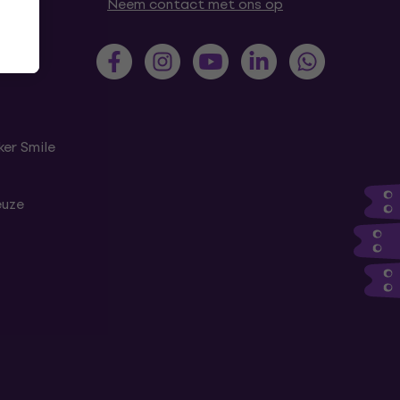
Neem contact met ons op
er Smile
euze