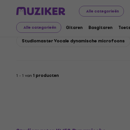
Studiomaster
Studiomaster Microfoons
Alle categorieën
Studiomaster Microfoo
Gitaren
Basgitaren
Toet
Alle categorieën
Studiomaster Vocale dynamische microfoons
1 - 1 van
1 producten