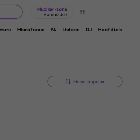
Cadeautips
FAQ
Muziker Blog
Muziker-zone
BE
Aanmelden
ware
Microfoons
PA
Lichten
DJ
Hoofdtelefoons
Meest populair