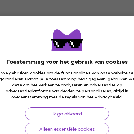
Toestemming voor het gebruik van cookies
We gebruiken cookies om de functionaliteit van onze website te
garanderen. Nadat je je toestemming hebt gegeven, gebruiken w
30 dagen
Gratis verzending
vanaf € 299
+3 mil
deze om het verkeer te analyseren en advertenties op
advertentieplatforms van derden te personaliseren, altijd in
overeenstemming met de regels van het
Privacybeleid
.
Ik ga akkoord
len
Handige links
Alleen essentiële cookies