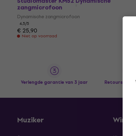
Studiomaster KM52 Dynamische
zangmicrofoon
Dynamische zangmicrofoon
4,5
/5
€ 25,90
Niet op voorraad
Verlengde garantie van 3 jaar
Retours tot 
Muziker
Winke