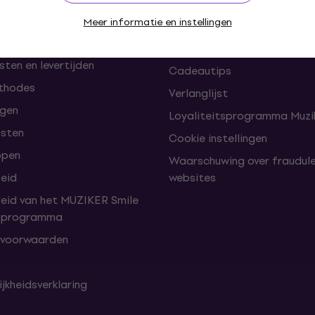
en herroepingen van de
FAQ - Veelgestelde vragen
omst
Meer informatie en instellingen
Muziker Blog
Muziker cadeaubon
ten en levertijden
Cadeautips
thodes
Verlanglijst
lgen
Loyaliteitsprogramma Muzik
nsten
Cookie instellingen
open
Waarschuwing over fraudul
leid
websites
leid van het MUZIKER Smile
tsprogramma
 voorwaarden
jkheidsverklaring