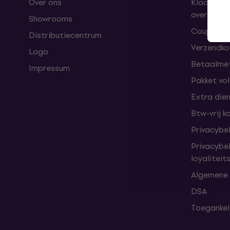
Over ons
Klachten 
overeenk
Showrooms
Coupons
Distributiecentrum
Verzendkos
Logo
Betaalme
Impressum
Pakket vo
Extra die
Btw-vrij k
Privacybe
Privacybe
loyalitei
Algemene
DSA
Toegankeli