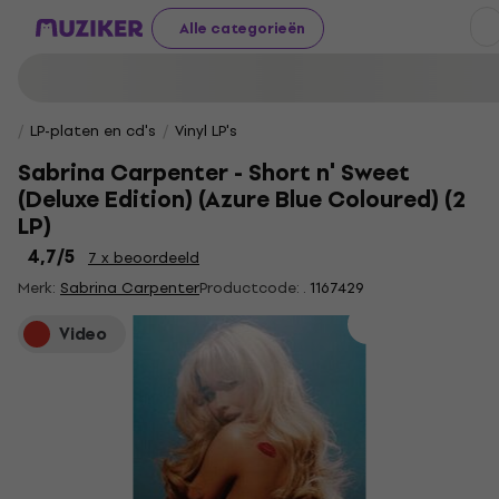
Alle categorieën
LP-platen en cd's
Vinyl LP's
Sabrina Carpenter - Short n' Sweet
(Deluxe Edition) (Azure Blue Coloured) (2
LP)
4,7
/5
7 x beoordeeld
Merk:
Sabrina Carpenter
Productcode: .
1167429
Video