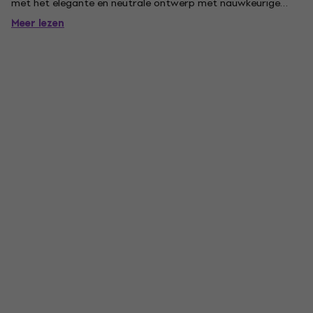
met het elegante en neutrale ontwerp met nauwkeurige
afwerking, maken de M 501 geschikt voor vrijwel elke
Meer lezen
omgeving en architectonische beperking. Het comfortabele
geluid helpt enorm bij toepassingen...