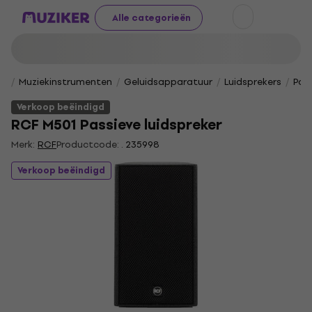
Alle categorieën
Muziekinstrumenten
Geluidsapparatuur
Luidsprekers
Pas
Verkoop beëindigd
RCF M501 Passieve luidspreker
Merk:
RCF
Productcode: .
235998
Verkoop beëindigd