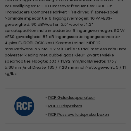
W Beveiligingen: PTCC Crossoverfrequenties: 1900 Hz
Transducers Compressiedriver: 1 "HFdriver, 1" spreekspoel
Nominale impedantie: 8 Ingangsvermogen: 10 W AESS-
gevoeligheid: 90 dBWoofer: 5,5" woofer, 1,2"
spreekspoelNominale impedantie: 8 Ingangsvermogen: 80 W
AESS-gevoeligheid: 87 dB IngangssectieIngangsconnector:
4-pins EUROBLOCK-kast Kastmateriaal: MDF 12
mmHardware: 6 x M6, 2 x M10Grille : Staal, met een robuuste
polyester kleding met dubbel gaas Kleur: Zwart Fysieke
specificaties Hoogte: 303 / 11,92 mm/inchBreedte: 175 /
6,88 mm/inchDiepte: 185 / 7,28 mm/inchNettogewicht: 5 / 11
kg/lbs.
RCF Geluidsapparatuur
RCF Luidsprekers
RCF Passieve luidsprekerboxen