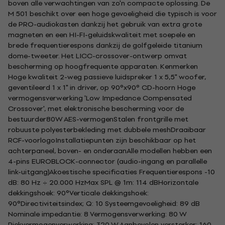
boven alle verwachtingen van zo'n compacte oplossing. De
M 501 beschikt over een hoge gevoeligheid die typisch is voor
de PRO-audiokasten dankzij het gebruik van extra grote
magneten en een HI-FI-geluidskwaliteit met soepele en
brede frequentierespons dankzij de golfgeleide titanium
dome-tweeter. Het LICC-crossover-ontwerp omvat
bescherming op hoogfrequente apparaten. Kenmerken
Hoge kwaliteit 2-weg passieve luidspreker 1 x 5,5" woofer,
geventileerd 1 x 1" in driver, op 90°x90° CD-hoorn Hoge
vermogensverwerking 'Low Impedance Compensated
Crossover', met elektronische bescherming voor de
bestuurder80W AES-vermogenStalen frontgrille met
robuuste polyesterbekleding met dubbele meshDraaibaar
RCF-voorlogoInstallatiepunten zijn beschikbaar op het
achterpaneel, boven- en onderaanAlle modellen hebben een
4-pins EUROBLOCK-connector (audio-ingang en parallelle
link-uitgang)Akoestische specificaties Frequentierespons -10
dB: 80 Hz ÷ 20.000 HzMax SPL @ 1m: 114 dBHorizontale
dekkingshoek: 90°Verticale dekkingshoek:
90°Directiviteitsindex; Q: 10 Systeemgevoeligheid: 89 dB
Nominale impedantie: 8 Vermogensverwerking: 80 W
Piekvermogenverwerking: 320 W Aanbevolen versterker: 160