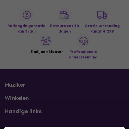
Verlengde garantie
Retours tot 30
Gratis verzending
van 3 jaar
dagen
vanaf € 299
+3 miljoen klanten
Professionele
ondersteuning
Muziker
Winkelen
Handige links