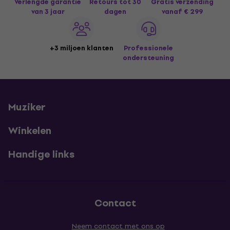
Verlengde garantie
Retours tot 30
Gratis verzending
van 3 jaar
dagen
vanaf € 299
+3 miljoen klanten
Professionele
ondersteuning
Muziker
Winkelen
Handige links
Contact
Neem contact met ons op