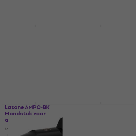
Victory VSM-PL-AL
Latone AMPC-RD
Mondstuk voor
Mondstuk voor
altsaxofoon
altsaxofoon
Mondstuk voor altsaxofoon
Mondstuk voor altsaxofoon
4
/5
5
/5
€ 12,90
€ 16,14
met code
Op voorraad
MUZMUZ-15
€ 19,90
Op voorraad
Latone AMPC-BK
Latone AMPC-TLC
Mondstuk voor
Mondstuk voor
altsaxofoon
altsaxofoon
Mondstuk voor altsaxofoon
Mondstuk voor altsaxofoon
5
/5
5
/5