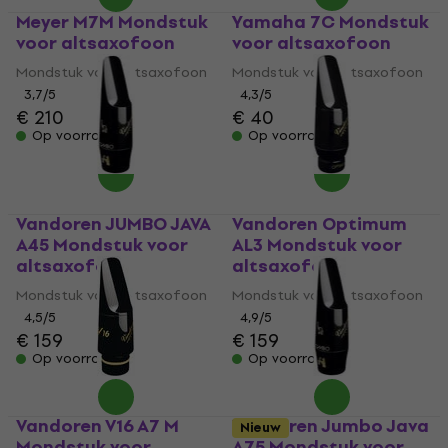
Meyer M7M Mondstuk
Yamaha 7C Mondstuk
voor altsaxofoon
voor altsaxofoon
Mondstuk voor altsaxofoon
Mondstuk voor altsaxofoon
3,7
/5
4,3
/5
€ 210
€ 40
Op voorraad
Op voorraad
Vandoren JUMBO JAVA
Vandoren Optimum
A45 Mondstuk voor
AL3 Mondstuk voor
altsaxofoon
altsaxofoon
Mondstuk voor altsaxofoon
Mondstuk voor altsaxofoon
4,5
/5
4,9
/5
€ 159
€ 159
Op voorraad
Op voorraad
Vandoren V16 A7 M
Vandoren Jumbo Java
Nieuw
Mondstuk voor
A75 Mondstuk voor