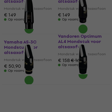
altsaxofoon
altsaxofoon
Mondstuk voor altsaxofoon
Mondstuk voor altsaxofoon
€ 149
€ 149
Op voorraad
Op voorraad
Vandoren Optimum
AL4 Mondstuk voor
Yamaha AS-3C
altsaxofoon
Mondstuk voor
altsaxofoon
Mondstuk voor altsaxofoon
€ 158
€ 161
Mondstuk voor altsaxofoon
Op voorraad
€ 50,90
Op voorraad
Vandoren V16 A6 M
Vandoren V5 JAZZ A35
Mondstuk voor
Mondstuk voor
altsaxofoon
altsaxofoon
Mondstuk voor altsaxofoon
Mondstuk voor altsaxofoon
€ 159
4,9
/5