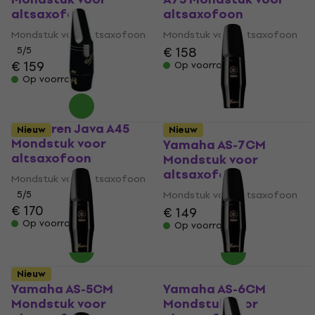
altsaxofoon
altsaxofoon
Mondstuk voor altsaxofoon
Mondstuk voor altsaxofoon
€ 158
5
/5
€ 159
Op voorraad
Op voorraad
Vandoren Java A45
Nieuw
Nieuw
Mondstuk voor
Yamaha AS-7CM
altsaxofoon
Mondstuk voor
altsaxofoon
Mondstuk voor altsaxofoon
5
/5
Mondstuk voor altsaxofoon
€ 170
€ 149
Op voorraad
Op voorraad
Nieuw
Yamaha AS-5CM
Yamaha AS-6CM
Mondstuk voor
Mondstuk voor