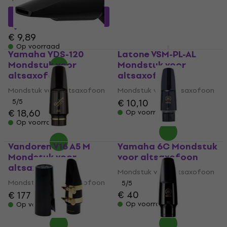
€ 12,90
€ 8,97
met code
Op voorraad
MUZMUZ-5
€ 9,89
Op voorraad
Yamaha YDS-120
Latone VSM-PL-AL
Mondstuk voor
Mondstuk voor
altsaxofoon
altsaxofoon
Mondstuk voor altsaxofoon
Mondstuk voor altsaxofoon
€ 10,10
5
/5
€ 18,60
Op voorraad
Op voorraad
Vandoren V16 A5 M
Yamaha 6C Mondstuk
Mondstuk voor
voor altsaxofoon
altsaxofoon
Mondstuk voor altsaxofoon
Mondstuk voor altsaxofoon
5
/5
€ 40
€ 177
Op voorraad
Op voorraad