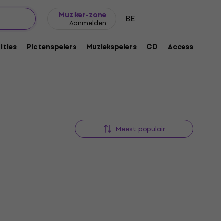
Cadeautips
FAQ
Muziker Blog
Muziker-zone
BE
Aanmelden
ities
Platenspelers
Muziekspelers
CD
Accessoires
Meest populair