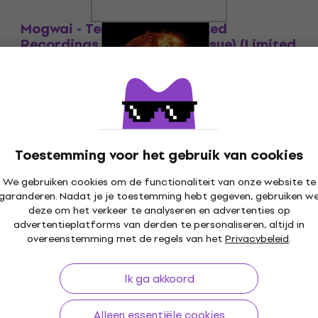
Mogwai - Ten Rapid (Collected
Recordings 1996-1997) (Reissue) (Limited
Edition) (LP)
LP
€ 32,10
€ 36,90
Op voorraad
Mogwai - Atomic (Limited Edition) (2 LP)
Toestemming voor het gebruik van cookies
LP
€ 36,30
€ 40,90
We gebruiken cookies om de functionaliteit van onze website te
Op voorraad
garanderen. Nadat je je toestemming hebt gegeven, gebruiken w
deze om het verkeer te analyseren en advertenties op
advertentieplatforms van derden te personaliseren, altijd in
overeenstemming met de regels van het
Privacybeleid
.
Mogwai - The Hawk Is Howling (Limited
Edition) (White Coloured) (2 LP)
Ik ga akkoord
LP
€ 48,90
Onderweg
Alleen essentiële cookies