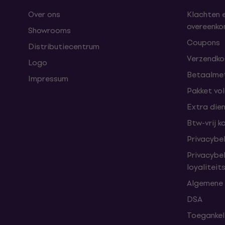
Over ons
Klachten 
overeenk
Showrooms
Coupons
Distributiecentrum
Verzendkos
Logo
Betaalme
Impressum
Pakket vo
Extra die
Btw-vrij k
Privacybe
Privacybe
loyalitei
Algemene
DSA
Toegankeli