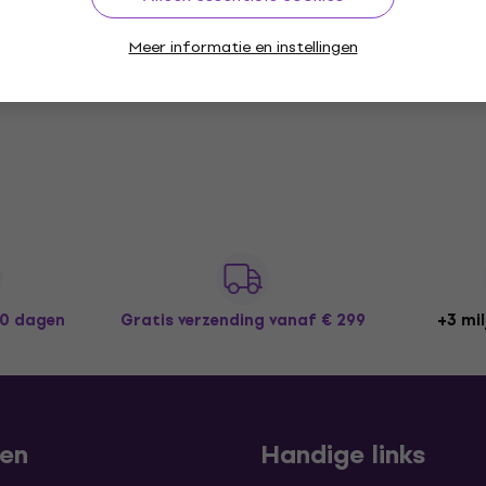
Meer informatie en instellingen
30 dagen
Gratis verzending
vanaf € 299
+3 mil
len
Handige links