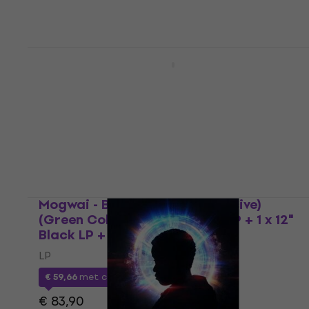
Mogwai - Young Team Sky Blue Coloured
Gatefold Sleeve (2 LP)
LP
5
/5
€ 35,04
met code
MUZMUZ-15
€ 42,90
Op voorraad
Mogwai - Bad Fire (Indie Exclusive)
(Green Coloured) (2 x Green LP + 1 x 12"
Black LP + CD)
LP
€ 59,66
met code
MUZMUZ-25
€ 83,90