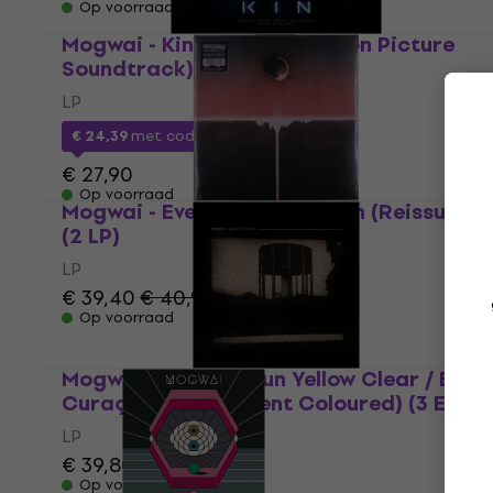
Op voorraad
Mogwai - Kin (Original Motion Picture
Soundtrack) (LP)
LP
€ 24,39
met code
MUZMUZ-10
€ 27,90
Op voorraad
Mogwai - Every Country's Sun (Reissue)
(2 LP)
LP
€ 39,40
€ 40,90
Op voorraad
Mogwai - E.P. X 3 (Sun Yellow Clear / Blue
Curaçao Transparent Coloured) (3 EP)
LP
€ 39,80
€ 42,90
Op voorraad