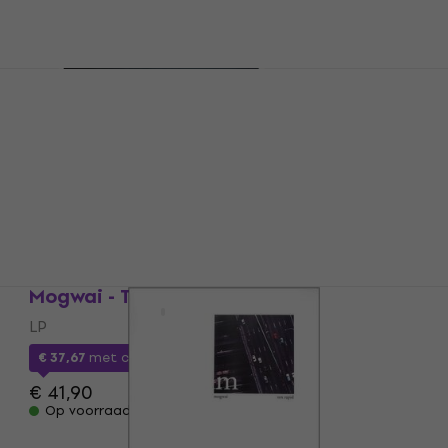
Mogwai - Les Revenants (LP)
LP
€ 30,30
Op voorraad
Mogwai - The Bad Fire (2 LP)
LP
€ 37,67
met code
MUZMUZ-10
€ 41,90
Op voorraad