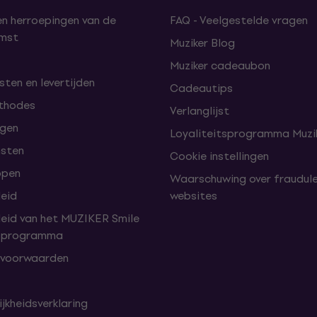
en herroepingen van de
FAQ - Veelgestelde vragen
omst
Muziker Blog
Muziker cadeaubon
ten en levertijden
Cadeautips
thodes
Verlanglijst
lgen
Loyaliteitsprogramma Muzik
nsten
Cookie instellingen
open
Waarschuwing over fraudul
leid
websites
leid van het MUZIKER Smile
tsprogramma
 voorwaarden
jkheidsverklaring