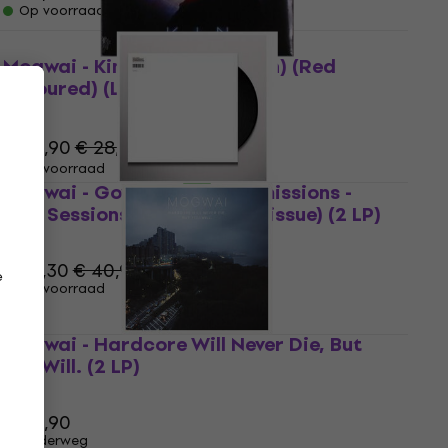
Op voorraad
Mogwai - Kin (Limited Edition) (Red
Coloured) (LP)
LP
€ 24,90
€ 28,90
- 14 %
Op voorraad
Mogwai - Government Commissions -
BBC Sessions 1996-2003 (Reissue) (2 LP)
LP
€ 36,30
€ 40,90
e
Op voorraad
Mogwai - Hardcore Will Never Die, But
You Will. (2 LP)
LP
€ 48,90
Onderweg