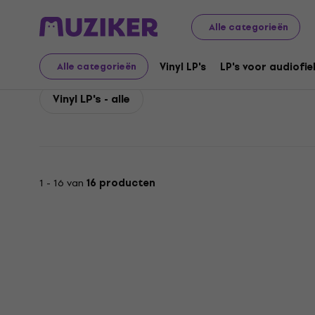
Mogwai
Mogwai Vinyl LP's
Alle categorieën
Mogwai Vinyl LP's
Vinyl LP's
LP's voor audiofie
Alle categorieën
Vinyl LP's - alle
1 - 16 van
16 producten