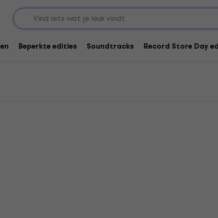
len
Beperkte edities
Soundtracks
Record Store Day ed
HAPPY HOUR