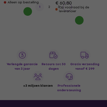
€ 60,80
Alleen op bestelling
1
2
3
Op voorraad bij de
leverancier
Verlengde garantie
Retours tot 30
Gratis verzending
van 3 jaar
dagen
vanaf € 299
+3 miljoen klanten
Professionele
ondersteuning