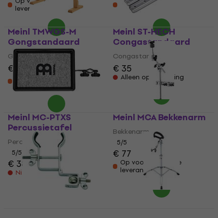
Op voorraad bij de
Op voorraad bij de
leverancier
leverancier
Meinl TMWGS-M
Meinl ST-HECH
Gongstandaard
Congastandaard
Gongstandaard
Congastandaard
€ 207
€ 35
Op voorraad bij de
Alleen op bestelling
leverancier
Meinl MC-PTXS
Meinl MCA Bekkenarm
Percussietafel
Bekkenarm
Percussietafel
5
/5
€ 77
5
/5
€ 38
Op voorraad bij de
leverancier
Niet op voorraad
Meinl MC-GU Houder
Meinl TMD