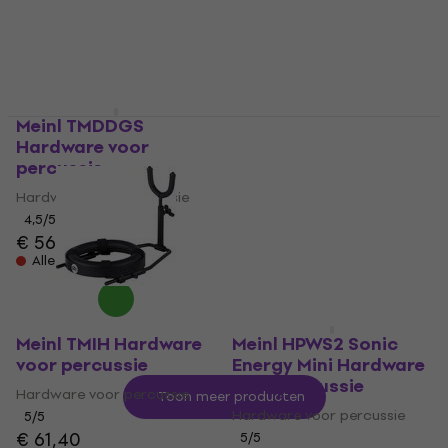
€ 63
4
/5
€ 191
Op voorraad bij de
leverancier
Op voorraad bij de
leverancier
Meinl TMDDGS
Meinl TMPS
Hardware voor
Percussietafel
percussie
Percussietafel
Hardware voor percussie
4,7
/5
€ 217
4,5
/5
€ 56
Op voorraad bij de
leverancier
Alleen op bestelling
Meinl TMIH Hardware
Meinl HPWS2 Sonic
voor percussie
Energy Mini Hardware
voor percussie
Hardware voor percussie
Toon meer producten
Hardware voor percussie
5
/5
€ 61,40
5
/5