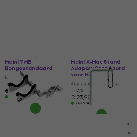
Meinl TMB
Meinl X-Hat Stand
Bongostandaard
Adapter Standaard
voor Hi-Hat
Bongostandaard
Standaard voor Hi-Hat
4,7
/5
€ 171
4,7
/5
€ 23,90
Op voorraad
Op voorraad
Meinl MC-SH Houder
Meinl MC-TRI Houder
voor percussiedrums
voor percussiedrums
Houder voor percussiedrums
Houder voor percussiedrums