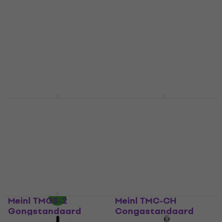
voor percussiedrums
Djembestandaard
Houder voor percussiedrums
Djembestandaard
5
/5
5
/5
€ 32
€ 33,60
€ 181
€ 187
Op voorraad bij de
Op voorraad bij de
leverancier
leverancier
Meinl TMGS-2-G Sonic
Meinl MC-PT
Energy
Percussietafel
Gongstandaard
Percussietafel
Gongstandaard
4
/5
€ 96
4,3
/5
€ 92
Op voorraad bij de
leverancier
Op voorraad bij de
leverancier
Meinl TMGS-2
Meinl TMC-CH
Gongstandaard
Congastandaard