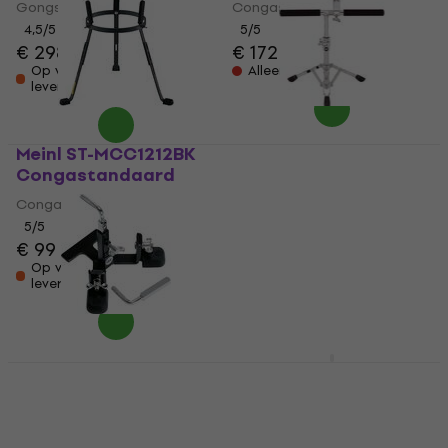
Gongstandaard
Congastandaard
4,5
/5
5
/5
€ 298
€ 172
Op voorraad bij de
Alleen op bestelling
leverancier
Meinl ST-MCC1212BK
Meinl TMB-S
Congastandaard
Bongostandaard
Congastandaard
Bongostandaard
5
/5
5
/5
€ 99
€ 161
Op voorraad bij de
Op voorraad bij de
leverancier
leverancier
Meinl PM-1 Houder
Meinl TMDDG
voor percussiedrums
Hardware voor
percussie
Houder voor percussiedrums
Hardware voor percussie
5
/5