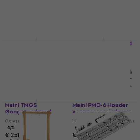
percussie
Houder voor percussiedrums
Hardware voor percussie
5
/5
€ 38
€ 40,20
€ 53,50
Op voorraad bij de
Alleen op bestelling
leverancier
Meinl TMCH Hardware
Meinl MXH Standaard
voor percussie
voor Hi-Hat
Hardware voor percussie
Standaard voor Hi-Hat
4,3
/5
5
/5
€ 123
€ 128
€ 77
Op voorraad bij de
Op voorraad bij de
leverancier
leverancier
Meinl TMGS
Meinl PMC-6 Houder
Gongstandaard
voor percussiedrums
Gongstandaard
Houder voor percussiedrums
5
/5
5
/5
€ 251
€ 116