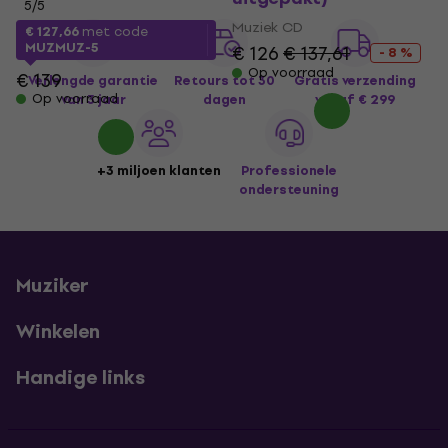
5
/5
Muziek CD
€ 127,66
met code
MUZMUZ-5
€ 126
€ 137,61
- 8 %
Op voorraad
€ 139
Verlengde garantie
Retours tot 30
Gratis verzending
Op voorraad
van 3 jaar
dagen
vanaf € 299
+3 miljoen klanten
Professionele
ondersteuning
Muziker
Winkelen
Handige links