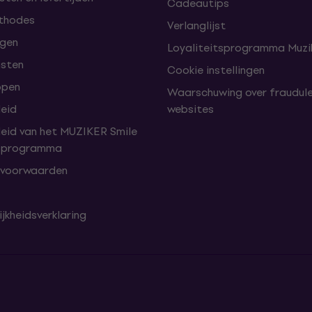
Cadeautips
thodes
Verlanglijst
lgen
Loyaliteitsprogramma Muzik
nsten
Cookie instellingen
open
Waarschuwing over fraudul
leid
websites
leid van het MUZIKER Smile
tsprogramma
 voorwaarden
jkheidsverklaring