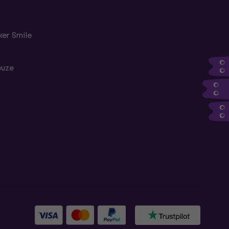
er Smile
euze