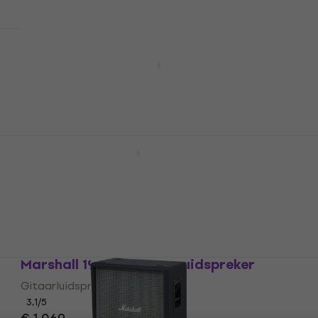
Marshall 2551BV Silver Jubilee
Gitaarluidspreker (Zo goed als nieuw)
Gitaarluidspreker
€ 1.049
€ 1.119
- 6 %
Op voorraad
Marshall 1960BV Gitaarluidspreker
Gitaarluidspreker
4,4
/5
€ 1.069
Alleen op bestelling
Marshall 1960AV Gitaarluidspreker
Gitaarluidspreker
3,1
/5