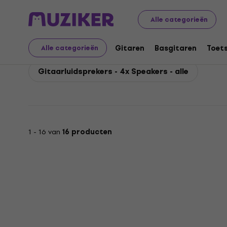
Marshall
Gitaren
Gitaarluidsprekers
Marshall Gitaar
Alle categorieën
Marshall Gitaarluidspr
Gitaren
Basgitaren
Toet
Alle categorieën
Gitaarluidsprekers - 4x Speakers - alle
1 - 16 van
16 producten