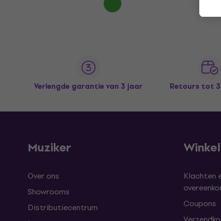
Verlengde garantie van 3 jaar
Retours tot 
Muziker
Winke
Over ons
Klachten 
overeenk
Showrooms
Coupons
Distributiecentrum
Verzendkos