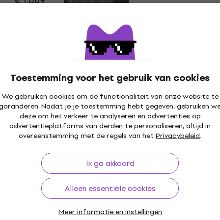
€ 1.069
Alleen op bestelling
Marshall 1960BX Gitaarluidspreker
Gitaarluidspreker
4,4
/5
€ 1.069
Toestemming voor het gebruik van cookies
Alleen op bestelling
We gebruiken cookies om de functionaliteit van onze website te
garanderen. Nadat je je toestemming hebt gegeven, gebruiken w
Marshall 1960BHW Gitaarluidspreker
deze om het verkeer te analyseren en advertenties op
Gitaarluidspreker
advertentieplatforms van derden te personaliseren, altijd in
overeenstemming met de regels van het
Privacybeleid
.
5
/5
€ 1.165
Alleen op bestelling
Ik ga akkoord
Alleen essentiële cookies
Meer informatie en instellingen