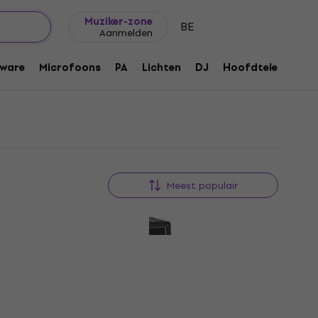
Cadeautips
FAQ
Muziker Blog
Muziker-zone
BE
Aanmelden
ware
Microfoons
PA
Lichten
DJ
Hoofdtelefoons
Meest populair