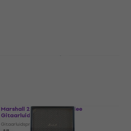
Marshall 1960A Gitaarluidspreker
Gitaarluidspreker
4,1
/5
€ 805
Alleen op bestelling
Marshall 1960AX Gitaarluidspreker
Gitaarluidspreker
4
/5
€ 1.049
€ 1.069
Alleen op bestelling
Marshall 2551AV Silver Jubilee
Gitaarluidspreker
Gitaarluidspreker
5
/5