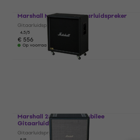
Marshall MX412BR Gitaarluidspreker
Gitaarluidspreker
4,5
/5
€ 556
Op voorraad
Marshall 1960B Gitaarluidspreker
Gitaarluidspreker
4,1
/5
€ 868
Alleen op bestelling
Marshall 2551BV Silver Jubilee
Gitaarluidspreker
Gitaarluidspreker
5
/5