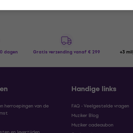
30 dagen
Gratis verzending
vanaf € 299
+3 mil
len
Handige links
en herroepingen van de
FAQ - Veelgestelde vragen
omst
Muziker Blog
Muziker cadeaubon
ten en levertijden