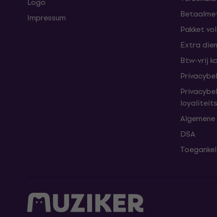
Logo
Betaalme
Impressum
Pakket vo
Extra die
Btw-vrij k
Privacybe
Privacybe
loyalitei
Algemene
DSA
Toegankeli