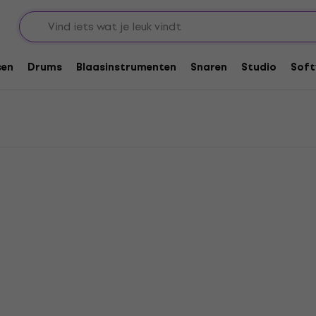
luidsprekers - 4x Speakers
ekers - 4x Speakers
sen
Drums
Blaasinstrumenten
Snaren
Studio
Soft
Zo goed als nieuw