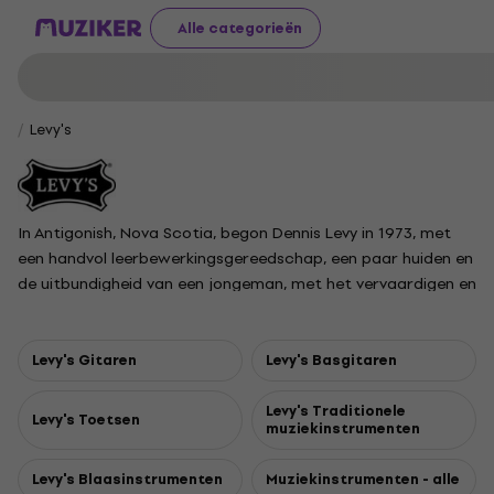
Alle categorieën
Levy's
In Antigonish, Nova Scotia, begon Dennis Levy in 1973, met
een handvol leerbewerkingsgereedschap, een paar huiden en
de uitbundigheid van een jongeman, met het vervaardigen en
verkopen van diverse lederwaren: riemen, horlogebanden,
geweerriemen en jawel – gitaarbanden. Nu, 42 jaar later,
vestigt een nieuwe generatie Levy's zich als 's werelds
Levy's Gitaren
Levy's Basgitaren
toonaangevende fabrikant van gitaarbanden en gigbags.
Levy's Traditionele
Levy's Toetsen
muziekinstrumenten
Levy's Blaasinstrumenten
Muziekinstrumenten - alle