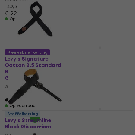
5
/5
4,9
/5
€ 22,90
€ 22,90
Op voorraad
Op voorraad
Levy's Wireless Pack
Nieuwsbriefkorting
Holder Black
Levy's Signature
Gitaarriem
Cotton 2.5 Standard
Black & Walnut
Gitaarriem
Gitaarriem
4,9
/5
€ 18,90
Gitaarriem
Op voorraad
4,8
/5
€ 22,80
Op voorraad
Levy's Single Tone
Staffelkorting
Solid Colored Poly
Levy's Streamline
Black Gitaarriem
Black Gitaarriem
Gitaarriem