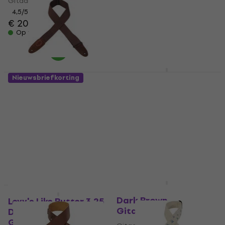
Gitaarriem
4,9
/5
4,5
/5
€ 7,90
€ 20,30
Op voorraad
Op voorraad
Levy's Lead Leather
Nieuwsbriefkorting
3.5 Black Gitaarriem
Levy's Signature
Cotton 2.5 Standard
Gitaarriem
Brown Gitaarriem
4,5
/5
€ 19
Gitaarriem
Op voorraad
4,8
/5
€ 23,70
Op voorraad
Levy's Amped Leather
Dark Brown
Levy's Like Butter 3.25
Gitaarriem
Distressed Brown
Gitaarriem