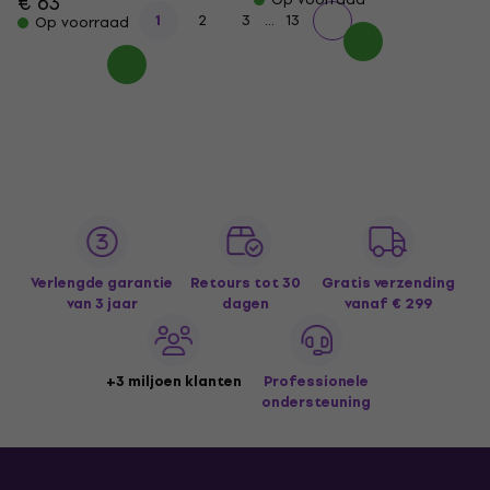
€ 63
...
1
2
3
13
Op voorraad
Verlengde garantie
Retours tot 30
Gratis verzending
van 3 jaar
dagen
vanaf € 299
+3 miljoen klanten
Professionele
ondersteuning