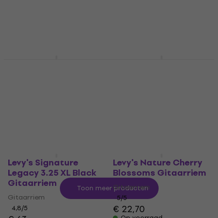
Gitaarriem
Gitaarriem
Gitaarriem
5
/5
€ 33
€ 36,50
5
/5
Op voorraad
€ 75,30
Op voorraad
Levy's Rebel Leathers
Levy's Amped Leather
Bullets Gitaarriem
Brown Gitaarriem
Gitaarriem
Gitaarriem
4,8
/5
4,6
/5
€ 85,70
€ 34,90
Op voorraad
Op voorraad
Levy's Signature
Levy's Nature Cherry
Legacy 3.25 XL Black
Blossoms Gitaarriem
Gitaarriem
Gitaarriem
Toon meer producten
Gitaarriem
5
/5
€ 22,70
4,8
/5
Op voorraad