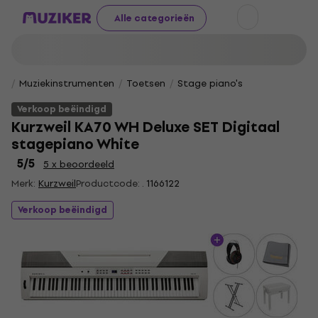
Alle categorieën
Muziekinstrumenten
Toetsen
Stage piano's
Verkoop beëindigd
Kurzweil KA70 WH Deluxe SET Digitaal
stagepiano White
5
/5
5 x beoordeeld
Merk:
Kurzweil
Productcode: .
1166122
Verkoop beëindigd