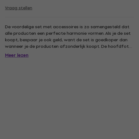
Vraag stellen
De voordelige set met accessoires is zo samengesteld dat
alle producten een perfecte harmonie vormen. Als je de set
koopt, bespaar je ook geld, want de set is goedkoper dan
wanneer je de producten afzonderlijk koopt. De hoofdfoto
van de set is slechts illustratief.
Meer lezen