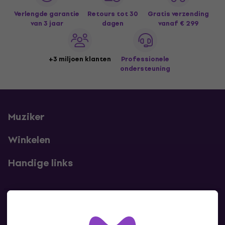
Verlengde garantie
Retours tot 30
Gratis verzending
van 3 jaar
dagen
vanaf € 299
+3 miljoen klanten
Professionele
ondersteuning
Muziker
Winkelen
Handige links
Contact