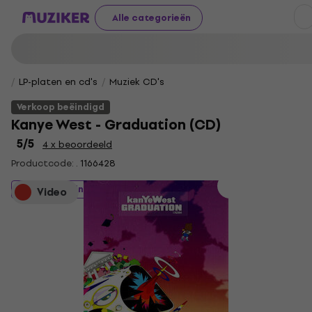
Alle categorieën
LP-platen en cd's
Muziek CD's
Verkoop beëindigd
Kanye West - Graduation (CD)
5
/5
4 x beoordeeld
Productcode: .
1166428
Verkoop beëindigd
Video