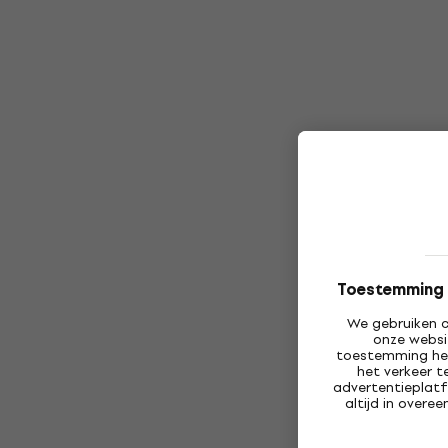
Toestemming v
We gebruiken c
onze websi
toestemming heb
het verkeer t
advertentieplatf
altijd in over