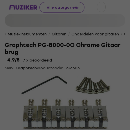
Alle categorieën
Muziekinstrumenten
Gitaren
Onderdelen voor gitaren
Gi
Graphtech PG-8000-0C Chrome Gitaar
brug
4,9
/5
7 x beoordeeld
Merk:
Graphtech
Productcode: .
236505