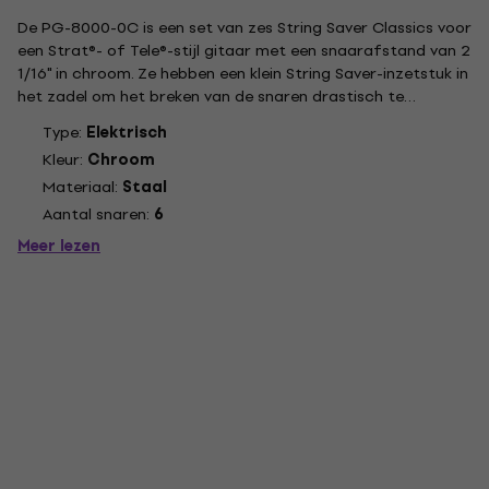
De PG-8000-0C is een set van zes String Saver Classics voor
een Strat®- of Tele®-stijl gitaar met een snaarafstand van 2
1/16" in chroom. Ze hebben een klein String Saver-inzetstuk in
het zadel om het breken van de snaren drastisch te
verminderen en de stemstabiliteit verbeteren. String Saver
Type:
Elektrisch
Classics zijn ons prachtig drievoudig geplateerde...
Kleur:
Chroom
Materiaal:
Staal
Aantal snaren:
6
Meer lezen