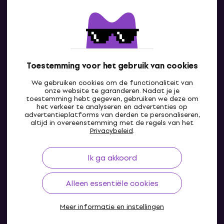
Contact
Neem contact met ons op
Toestemming voor het gebruik van cookies
We gebruiken cookies om de functionaliteit van
onze website te garanderen. Nadat je je
toestemming hebt gegeven, gebruiken we deze om
het verkeer te analyseren en advertenties op
advertentieplatforms van derden te personaliseren,
altijd in overeenstemming met de regels van het
BE
Privacybeleid
.
Ik ga akkoord
Alleen essentiële cookies
Meer informatie en instellingen
© 2004-2026 MUZIKER a.s.