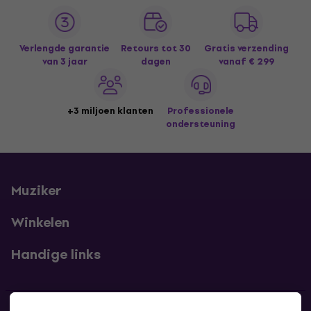
Verlengde garantie
Retours tot 30
Gratis verzending
van 3 jaar
dagen
vanaf € 299
+3 miljoen klanten
Professionele
ondersteuning
Muziker
Winkelen
Handige links