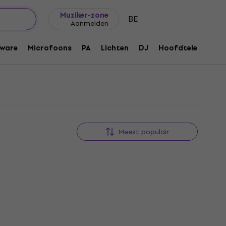
Cadeautips
FAQ
Muziker Blog
Muziker-zone
BE
Aanmelden
ware
Microfoons
PA
Lichten
DJ
Hoofdtelefoons
Meest populair