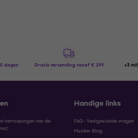
30 dagen
Gratis verzending
vanaf € 299
+3 mil
len
Handige links
en herroepingen van de
FAQ - Veelgestelde vragen
omst
Muziker Blog