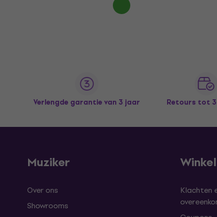
Verlengde garantie van 3 jaar
Retours tot 
Muziker
Winke
Over ons
Klachten 
overeenk
Showrooms