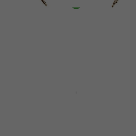
Ernie Ball Flat Ribbon Patch Cable 15 cm
Gewikkeld - Gewikkeld Patchkabel
Patchkabel
4,9
/5
€ 23,79
met code
MUZMUZ-10
€ 26,90
Op voorraad
Ernie Ball Braided Instrument Cable
Straight/Straight 3 m Recht - Recht
Instrumentkabel
Instrumentkabel
5
/5
€ 22,50
met code
MUZMUZ-10