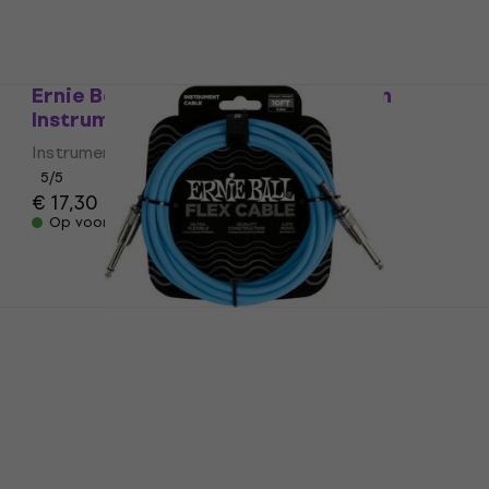
Ernie Ball Flex 3 m Recht - Gebogen
Instrumentkabel
Instrumentkabel
5
/5
€ 17,30
Op voorraad
Ernie Ball Flex 3 m Recht - Recht
Instrumentkabel
Instrumentkabel
5
/5
€ 17,70
Op voorraad