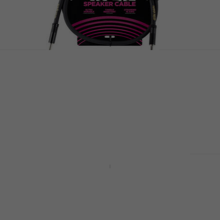
2 varianten
Ernie Ball P06071 Zwart/Recht - Recht
Luidsprekerkabel
4,9
/5
€ 16,90
Op voorraad
Ernie Ball P06077-EB 3 m Recht -
Gebogen Instrumentkabel
Instrumentkabel
4,9
/5
€ 22,80
Op voorraad