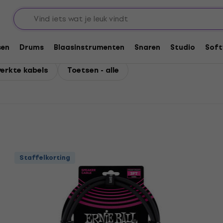
sen
Drums
Blaasinstrumenten
Snaren
Studio
Soft
werkte kabels
Toetsen - alle
Staffelkorting