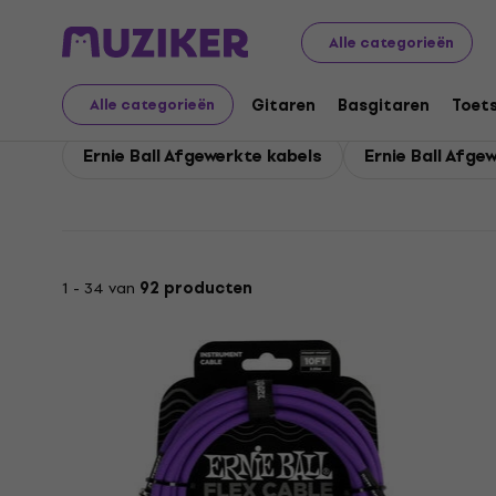
Ernie Ball
Ernie Ball Toetsen
Alle categorieën
Ernie Ball Toetsen
Gitaren
Basgitaren
Toet
Alle categorieën
Ernie Ball Afgewerkte kabels
Ernie Ball Afge
1 - 34 van
92 producten