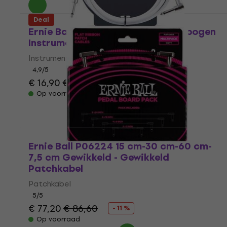
Deal
Ernie Ball P06049 3 m Recht - Gebogen
Instrumentkabel
Instrumentkabel
4,9
/5
€ 16,90
€ 21,90
- 23 %
Op voorraad
Ernie Ball P06224 15 cm-30 cm-60 cm-
7,5 cm Gewikkeld - Gewikkeld
Patchkabel
Patchkabel
5
/5
€ 77,20
€ 86,60
- 11 %
Op voorraad