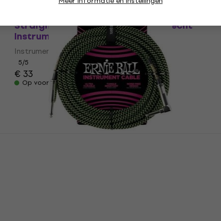
Meer informatie en instellingen
Ernie Ball Braided Instrument Cable
Straight/Straight 5,5 m Recht - Recht
Instrumentkabel
Instrumentkabel
5
/5
€ 33
Op voorraad
Ernie Ball P06066 7,5 m Recht - Gebogen
Instrumentkabel
Instrumentkabel
4,9
/5
€ 36
Op voorraad