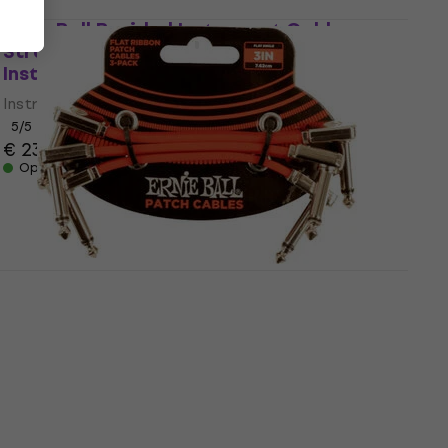
Ernie Ball Braided Instrument Cable
Straight/Straight 3 m Recht - Recht
Instrumentkabel
Instrumentkabel
5
/5
€ 23,70
Op voorraad
Ernie Ball Flat Ribbon Patch Cable 7,5
cm Gewikkeld - Gewikkeld Patchkabel
Patchkabel
4,9
/5
€ 20,30
met code
MUZMUZ-15
€ 24,90
Op voorraad