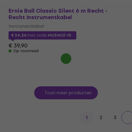
Ernie Ball Classic Silent 6 m Recht -
Recht Instrumentkabel
Instrumentkabel
€ 34,26
met code
MUZMUZ-10
€ 39,90
Op voorraad
Toon meer producten
2
3
1