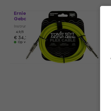
€ 25,90
Op voorraad
Ernie Ball P06082-EB 5,5 m Recht -
Gebogen Instrumentkabel
Instrumentkabel
4,9
/5
€ 34,20
Op voorraad
Ernie Ball Flex Green 3 m Recht - Recht
Instrumentkabel
Instrumentkabel
5
/5
€ 16,90
met code
MUZMUZ-5
€ 17,90
Op voorraad