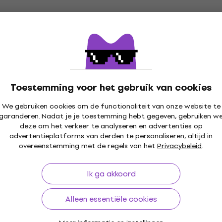
Ernie Ball P06083-EB 5,5 m Recht -
Gebogen Instrumentkabel
Instrumentkabel
4,9
/5
€ 30
met code
MUZMUZ-5
Toestemming voor het gebruik van cookies
€ 31,90
Op voorraad
We gebruiken cookies om de functionaliteit van onze website te
garanderen. Nadat je je toestemming hebt gegeven, gebruiken w
deze om het verkeer te analyseren en advertenties op
Ernie Ball Braided Instrument Cable
advertentieplatforms van derden te personaliseren, altijd in
Straight/Straight Purple Python 3 m
overeenstemming met de regels van het
Privacybeleid
.
Recht - Recht Instrumentkabel
Instrumentkabel
Ik ga akkoord
5
/5
€ 23
Alleen essentiële cookies
Op voorraad