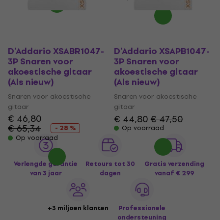
D'Addario XSABR1047-
D'Addario XSAPB1047-
3P Snaren voor
3P Snaren voor
akoestische gitaar
akoestische gitaar
(Als nieuw)
(Als nieuw)
Snaren voor akoestische
Snaren voor akoestische
gitaar
gitaar
€ 46,80
€ 44,80
€ 47,50
€ 65,34
- 28 %
Op voorraad
Op voorraad
Verlengde garantie
Retours tot 30
Gratis verzending
van 3 jaar
dagen
vanaf € 299
+3 miljoen klanten
Professionele
ondersteuning