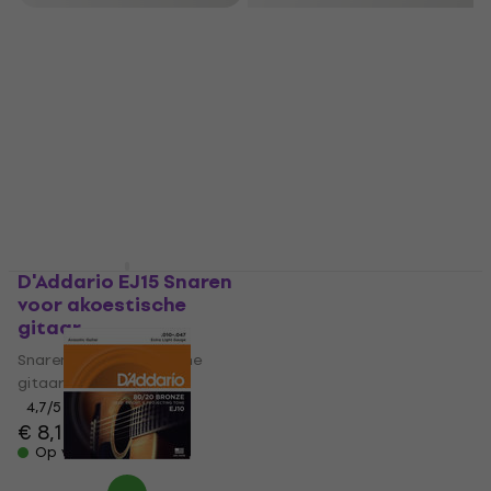
D'Addario EJ15 Snaren
D'Addario EZ-900
voor akoestische
Snaren voor
gitaar
akoestische gitaar
Snaren voor akoestische
Snaren voor akoestische
gitaar
gitaar
4,7
/5
4,7
/5
€ 8,19
€ 5,69
Op voorraad
Op voorraad