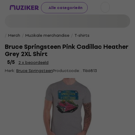
Alle categorieën
Merch
Muzikale merchandise
T-shirts
Bruce Springsteen Pink Cadillac Heather
Grey 2XL Shirt
5
/5
2 x beoordeeld
Merk:
Bruce Springsteen
Productcode: .
1166813