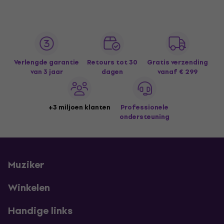
Verlengde garantie
Retours tot 30
Gratis verzending
van 3 jaar
dagen
vanaf € 299
+3 miljoen klanten
Professionele
ondersteuning
Muziker
Winkelen
Handige links