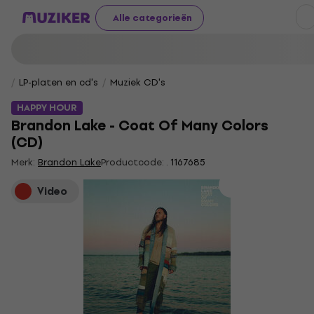
Alle categorieën
LP-platen en cd's
Muziek CD's
HAPPY HOUR
Brandon Lake - Coat Of Many Colors
(CD)
Merk:
Brandon Lake
Productcode: .
1167685
Video