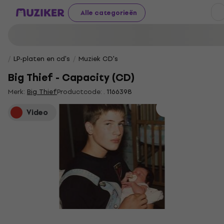
Alle categorieën
LP-platen en cd's
Muziek CD's
Big Thief - Capacity (CD)
Merk:
Big Thief
Productcode: .
1166398
Video