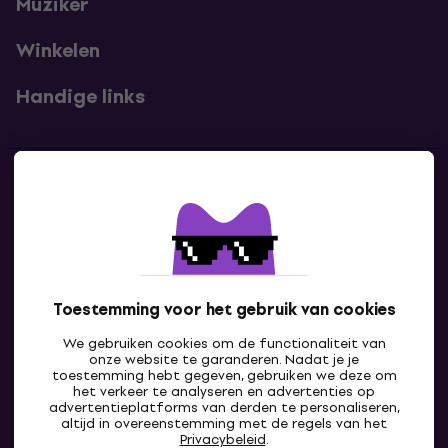
Muziker
Winkelen
Handige links
Contact
Neem contact met ons op
Toestemming voor het gebruik van cookies
We gebruiken cookies om de functionaliteit van
onze website te garanderen. Nadat je je
toestemming hebt gegeven, gebruiken we deze om
het verkeer te analyseren en advertenties op
advertentieplatforms van derden te personaliseren,
altijd in overeenstemming met de regels van het
BE
Privacybeleid
.